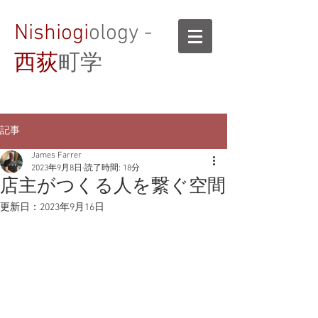
Nishiogi
ology -
西荻
町学
記事
James Farrer
2023年9月8日
読了時間: 18分
店主がつくる人を繋ぐ空間
更新日：
2023年9月16日