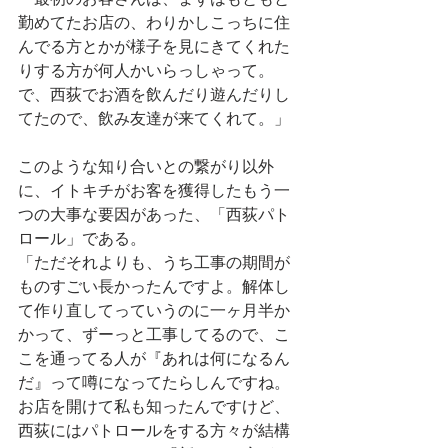
「最初のお客さんは、まずはもともと
勤めてたお店の、わりかしこっちに住
んでる方とかが様子を見にきてくれた
りする方が何人かいらっしゃって。
で、西荻でお酒を飲んだり遊んだりし
てたので、飲み友達が来てくれて。」
このような知り合いとの繋がり以外
に、イトキチがお客を獲得したもう一
つの大事な要因があった、「西荻パト
ロール」である。
「ただそれよりも、うち工事の期間が
ものすごい長かったんですよ。解体し
て作り直してっていうのに一ヶ月半か
かって、ずーっと工事してるので、こ
こを通ってる人が『あれは何になるん
だ』って噂になってたらしんですね。
お店を開けて私も知ったんですけど、
西荻にはパトロールをする方々が結構