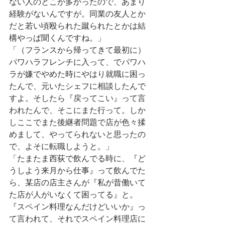
ない人のとこが多かったので、あまり
経験がないんですが。同業の友人とか
だと若い頃殴られた蹴られたとかは結
構やっぱ聞くんですね。」
「（フランスから帰ってきて最初に）
パワハラフレンチに入って、でパワハ
ラが嫌でやめた時にやはり就職に困っ
たんで、元いたシェフに相談したんで
すよ。そしたら『戻ってこい』って言
われたんで、そこにまた行って。しか
しここでまた後継者問題で店が色々揉
めまして、やってられないと思ったの
で、よそに転職しようと。」
「たまたま西荻で飲んでる時に、『ど
うしよう来月から仕事』って飲んでた
ら、某店の店主さんが『私が昔働いて
た店が人がいなくて困ってる』と。
『スペイン料理なんだけどいいか』っ
て言われて、それでスペイン料理店に