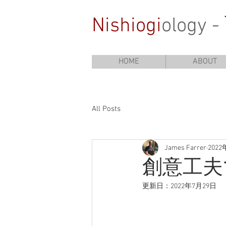
Nishiogi
ology -
HOME
ABOUT
All Posts
James Farrer
202
創意工夫
更新日：
2022年7月29日