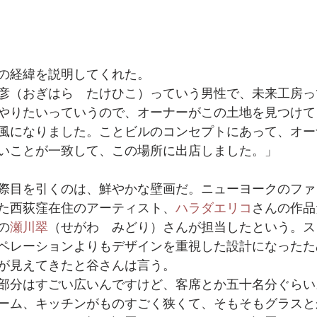
の経緯を説明してくれた。
彦（おぎはら　たけひこ）っていう男性で、未来工房っ
やりたいっていうので、オーナーがこの土地を見つけて
風になりました。ことビルのコンセプトにあって、オー
いことが一致して、この場所に出店しました。」
際目を引くのは、鮮やかな壁画だ。ニューヨークのファ
た西荻窪在住のアーティスト、
ハラダエリコ
さんの作品
の
瀬川翠
（せがわ　みどり）さんが担当したという。ス
ペレーションよりもデザインを重視した設計になったた
が見えてきたと谷さんは言う。
部分はすごい広いんですけど、客席とか五十名分ぐらい
ーム、キッチンがものすごく狭くて、そもそもグラスと