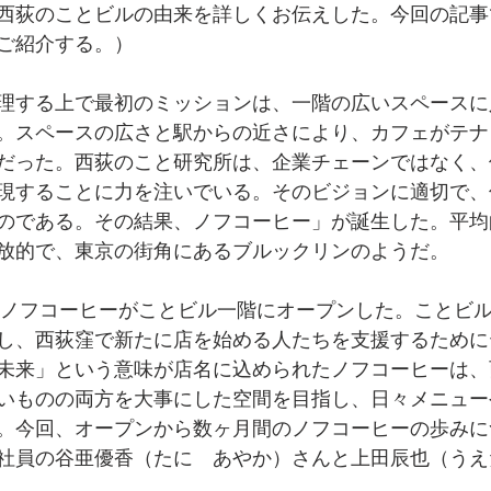
西荻のことビルの由来を詳しくお伝えした。今回の記事
ご紹介する。）
理する上で最初のミッションは、一階の広いスペースに
。スペースの広さと駅からの近さにより、カフェがテナ
だった。西荻のこと研究所は、企業チェーンではなく、
現することに力を注いでいる。そのビジョンに適切で、
のである。その結果、ノフコーヒー」が誕生した。平均
放的で、東京の街角にあるブルックリンのようだ。
日、ノフコーヒーがことビル一階にオープンした。ことビ
し、西荻窪で新たに店を始める人たちを支援するために
未来」という意味が店名に込められたノフコーヒーは、
いものの両方を大事にした空間を目指し、日々メニュー
。今回、オープンから数ヶ月間のノフコーヒーの歩みに
社員の谷亜優香（たに　あやか）さんと上田辰也（うえ