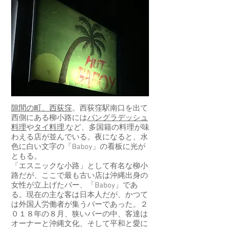
隙間の町、西荻窪
。西荻窪駅南口を出て
西側にある柳小路には
バングラデッシュ
料理
や
タイ料理
,など、多国籍の料理が味
わえる店が並んでいる。夜になると、水
色に白い文字の「Baboy」の看板に光が
ともる。
「エスニックな小路」として有名な柳小
路だが、ここで最も古い店は沖縄出身の
女性が立上げたバー、「Baboy」であ
る。現在の主な客は日本人だが、かつて
は外国人労働者が集うバーであった。２
０１８年の８月、狭いバーの中、客達は
オーナーと沖縄文化、そして平和と愛に