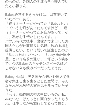
のものだ。外国人の客達もそう呼んでい
たと小禄さん。
Baboy経営するきっかけは、以前働いて
いたバーにある。
「違うオーナーがやってた『Baboy Hut』
っていうお店があったんですけど…。違
うオーナーがやってたお店があって、そ
こ、私がお手伝いしたんです。」
バブル時代の後半、出稼ぎで来日した外
国人たちが仕事帰りに気軽に飲める場を
提供したい、という想いで誕生したのが
「Baboy Hut」だった。「Baboy Hut=豚小
屋」という名前の通り、二坪という狭さ
で、今のBaboyのキッチンスペースほど
しかない立ち飲みバーだったそうだ。
Baboy Hutは世界各国から来た外国人労働
者が集まる生き生きとした空間で、みん
なそれぞれ独特の雰囲気を放っていたそ
うだ。
「もう、動物園の檻の中にいるのが私、
みたいな。ほんっとに面白かった！もう
ね、仕事しながら旅行してるって気分。