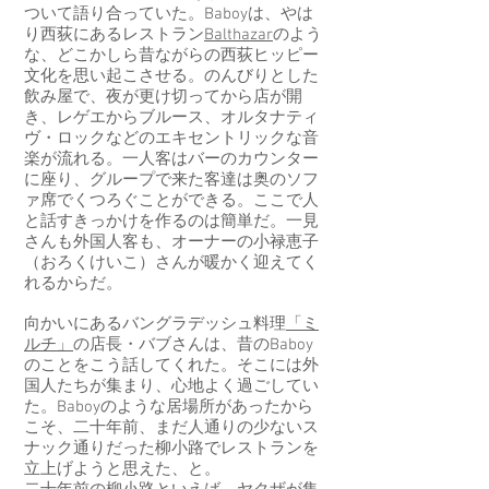
ついて語り合っていた。Baboyは、やは
り西荻にあるレストラン
Balthazar
のよう
な、どこかしら昔ながらの西荻ヒッピー
文化を思い起こさせる。のんびりとした
飲み屋で、夜が更け切ってから店が開
き、レゲエからブルース、オルタナティ
ヴ・ロックなどのエキセントリックな音
楽が流れる。一人客はバーのカウンター
に座り、グループで来た客達は奥のソフ
ァ席でくつろぐことができる。ここで人
と話すきっかけを作るのは簡単だ。一見
さんも外国人客も、オーナーの小禄恵子
（おろくけいこ）さんが暖かく迎えてく
れるからだ。
向かいにあるバングラデッシュ料理
「ミ
ルチ」
の店長・バブさんは、昔のBaboy
のことをこう話してくれた。そこには外
国人たちが集まり、心地よく過ごしてい
た。Baboyのような居場所があったから
こそ、二十年前、まだ人通りの少ないス
ナック通りだった柳小路でレストランを
立上げようと思えた、と。