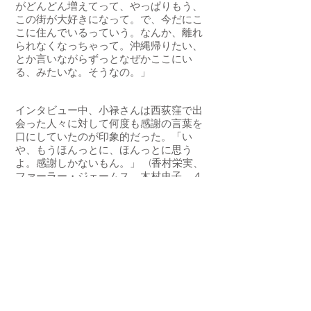
がどんどん増えてって、やっぱりもう、
この街が大好きになって。で、今だにこ
こに住んでいるっていう。なんか、離れ
られなくなっちゃって。沖縄帰りたい、
とか言いながらずっとなぜかここにい
る、みたいな。そうなの。」
インタビュー中、小禄さんは西荻窪で出
会った人々に対して何度も感謝の言葉を
口にしていたのが印象的だった。「い
や、もうほんっとに、ほんっとに思う
よ。感謝しかないもん。」 (香村栄実、
ファーラー・ジェームス、木村史子、４
月４日２０１９年)。