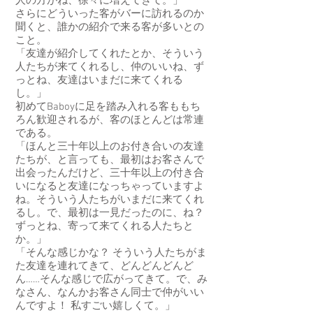
人の方がね、徐々に増えてきて。」
さらにどういった客がバーに訪れるのか
聞くと、誰かの紹介で来る客が多いとの
こと。
「友達が紹介してくれたとか、そういう
人たちが来てくれるし、仲のいいね、ず
っとね、友達はいまだに来てくれる
し。」
初めてBaboyに足を踏み入れる客ももち
ろん歓迎されるが、客のほとんどは常連
である。
「ほんと三十年以上のお付き合いの友達
たちが、と言っても、最初はお客さんで
出会ったんだけど、三十年以上の付き合
いになると友達になっちゃっていますよ
ね。そういう人たちがいまだに来てくれ
るし。で、最初は一見だったのに、ね？
ずっとね、寄って来てくれる人たちと
か。」
「そんな感じかな？ そういう人たちがま
た友達を連れてきて、どんどんどんど
ん……そんな感じで広がってきて。で、み
なさん、なんかお客さん同士で仲がいい
んですよ！ 私すごい嬉しくて。」