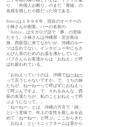
二十年前の柳小路といえば、ヤクザが集
り、「外国人お断り」のまだ「青線」の
名残を残した小路だった頃である。
Baboyは１９９６年、現在のオーナーの
小禄さんが創業。バーの名前の
「Baboy」はタガログ語で「豚」の意味
だそう。小禄さんは沖縄県・宮古島出
身。西荻窪に来てながいが、沖縄のルー
ツは忘れてない。インタビュー中にもさ
んぴん茶のためのお湯を沸かしていた。
バブさんらお客達からは「おねえ」と呼
ばれ親われている。
「おねえっていうのは、沖縄で
ねーねー
って言うじゃないですか。で、うちの妹
たちが、ねーねーって呼ばずにおねえっ
て呼ぶんですよ。で、それをみんな、西
荻の友達たちが、私のことおねえって呼
ぶようになって。」
「ねーねー」とは、沖縄の方言で「姉」
という意味で、年上の女性を親しみを込
めて「ねーねー」と呼ぶ。ここからきた
「おねえ」というニックネームは昔から