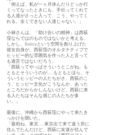
「例えば、私が一ヶ月休んだりどっか行
くってなったときにも、手伝ってくれて
る人達がさっと入って、こう、やってく
れる。全くできない人達じゃない。」
小禄さんは、「助け合いの精神」は西荻
窪ならではのものではないかと考える。
しかし、Baboyという空間を創り上げた
彼女自身が、西荻窪のオルタナティブで
ヒッピー的な雰囲気を作った人と言って
も過言ではないだろう。
「西荻ってやっぱそういうとこがね。も
ともとそういうのが……もともとほら、そ
ういうヒッピーの人たちがさ、西荻のこ
う、ヒッピー文化がこうなんか、あった
ところだからかしんないけど、西荻に来
る人たちはそんな感じの人たちが多
い。」
最後に、沖縄から西荻窪にやって来たき
っかけを聞いた。
「最初ね、東京……東京出て来て違う所に
住んでたんだけど、西荻に友達が住んで