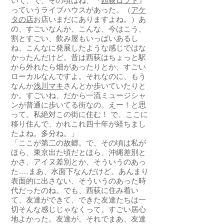
いて、で、その頃はね、『
西荻ロフト
』
っていうライブハウスがあった。（
アケ
タの店
お店いまだにありますよね。）あ
の、すごいなんか、こんな、今はこう、
割とすごい、飲み屋もいっぱいあるし
ね、こんなに発展したような感じではな
かったんだけど。昔は西荻はちょっと駅
から外れたら畑があったりとか、すごい
ローカルなんですよ。それなのに、もう
なんか
浅川マキ
さんとか歩いていたりと
か。すごいね、だから一流ミュージシャ
ンが普通に歩いてる街なの。えー！と思
って。私絶対この街に住む！ で、ここに
移り住んで、かれこれ四十年が経ちまし
たよね。多分ね。」
「ここが第二の故郷。で、その頃は私が
ほら、東京出た頃だとほら、沖縄差別と
かさ、アイヌ差別とか、そういうのあっ
た……まあ、水面下なんだけど。あんまり
表面的に出さない、そういうのあった時
代だったのね。でも、西荻に住み着い
て、友達ができて、できた友達たちは一
切そんな感じじゃなくって。すごい居心
地よかった。友達が。それでまあ、友達