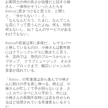
お客同士の仲の良さが自慢だと話す小禄
さん。一体何がそういった人たちを
Baboyに惹きつけると思うか、と聞く
と、「分からない！」と。
「なんなんだろう。たまに、なんでこん
な店に？って思うんだよね。何も、特別
何もないし、ね？ なんのサービスがある
わけでもない」
Baboyの音楽は実に多様だ 。 レゲエバー
と称しているものの、小禄さんは数年前
にはクラシックレゲエに飽きたと言う。
今、店内では、現代のブルースからヒッ
プホップ、 クラブミュージック、オルタ
ナティブロックまで、幅広いジャンルの
音楽が流れている。
「Baboy」の常連達は自ら進んで小禄さ
んに助けの手を差し伸べる。例えば、小
禄さんが忙しくて手が回らないとき、さ
っとカウンターに入り手伝う。中には、
小禄さんの長期不在時には店を任せられ
るほど信用されている常連客もいるそう
だ。