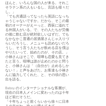
ほんと、いろんな国の人が来る。それこ
そラテン系の人もいるし、言語も様々だ
し。」
「でも共通語ってなったら英語になっち
ゃうじゃないですか。だから、そこの最
初のオーナーがえーっと、西荻に溢れて
る外国人がいる。で、その人たちが労働
の後に飲む店が絶対欲しいはずだ。でも
なかなかこ普通の居酒屋さんじゃ入りづ
らいだろうし、メニューも読めないだろ
うし、そう言う人たちが飲める店を僕は
やりたいって、始めたのが、その店。」
小禄さんはそこで、喧嘩も恋愛も見てき
たと言う。喧嘩は誰が止めたのかと問う
と、小禄さんは「（自分が）止めるしか
ない！」と声をあげた。お客達も小禄さ
んに協力してくれた、と、その頃の思い
出を語る。
Baboy のインターナショナルな客層が、
現在の日本人メインに変わったのは十年
ほど前だそうだ。
「十年ちょっと前くらいから徐々に日本