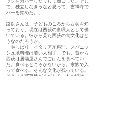
ックをカバーしたりして過ごした。そし
て、独立しなきゃなと思って、吉祥寺で
バーを始めた。」
路以さんは、子どものころから西荻を知
っており、現在は西荻の食職人として働
いている。彼から見た西荻の食文化はど
うなのだろうか。
「やっぱり、イタリア系料理、スパニッ
シュ系料理は若い人相手。でも、昔から
西荻は居酒屋さんでごはんを食べてい
た。食べるところがないから。家族で入
って食べる。そんな文化が残っている。
そういう寛容性がまだある。あの頃はレ
ストランはあまりなかった。こけし屋は
あったが。居酒屋はずっとあった。昔は
定食屋さん。」
エスニック料理屋は特別なイメージがあ
るが、夢飯は地元の食文化に非常によく
溶け込んでいる。
近所の商店街とのつながりもある。
「ここの商店街は仲がいい。お祭りだと
か、いろいろ。ここの前で売ったりとか