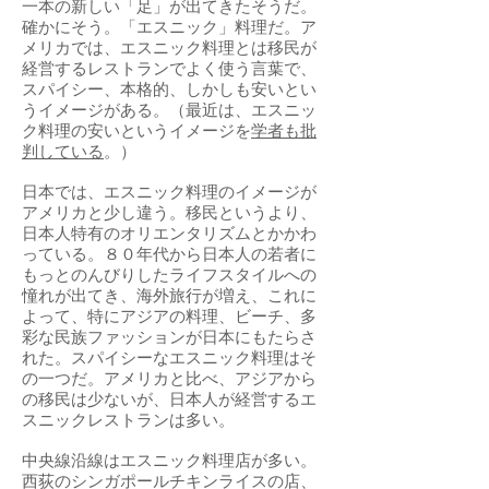
一本の新しい「足」が出てきたそうだ。
確かにそう。「エスニック」料理だ。ア
メリカでは、エスニック料理とは移民が
経営するレストランでよく使う言葉で、
スパイシー、本格的、しかしも安いとい
うイメージがある。（最近は、エスニッ
ク料理の安いというイメージを
学者も批
判している
。）
日本では、エスニック料理のイメージが
アメリカと少し違う。移民というより、
日本人特有のオリエンタリズムとかかわ
っている。８０年代から日本人の若者に
もっとのんびりしたライフスタイルへの
憧れが出てき、海外旅行が増え、これに
よって、特にアジアの料理、ビーチ、多
彩な民族ファッションが日本にもたらさ
れた。スパイシーなエスニック料理はそ
の一つだ。アメリカと比べ、アジアから
の移民は少ないが、日本人が経営するエ
スニックレストランは多い。
中央線沿線はエスニック料理店が多い。
西荻のシンガポールチキンライスの店、