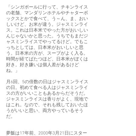
「シンガポールに行って、チキンライス
の老舗、マンダリンホテルやチャターボ
ックスとかで食べて、う～ん、ま、おい
しいけど、お米が違う。ジャスミンライ
ス。これは日本米でやった方がおいしい
んじゃないかと思った。うちでもまだジ
ャスミンライスでやってるけど。でもこ
っちとしては、日本米がおいしいと思
う。日本米の方が、スープがよく入る。
時間が経てばたつほど、日本米がぼくは
好き。好き嫌いは個人差があるけど
ね。」
月6回、5の倍数の日はジャスミンライス
の日。初めて食べる人はジャスミンライ
スの方がいいこともあるからだそうだ。
ジャスミンライスは香りがよく、現地で
はこれ。なので、それも残しておいたほ
うがいいと思い、両方やっているそう
だ。
夢飯は17年前、2000年3月21日にスター