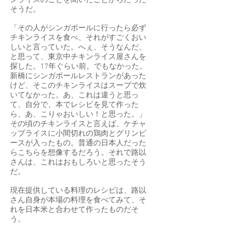
ンライスのことを聞いたことからだった
そうだ。
「その人がシンガポールに行ったら必ず
チキンライスを食べ、それがすごくおい
しいと言っていた。へぇ、そうなんだ、
と思って、東京中チキンライス屋さんを
探した。17年ぐらい前。でもなかった。
新橋にシンガポールレストランがあった
けど、そこのチキンライスはスープで炊
いてなかった。あ、これは違うと思っ
て、自分で、本でレシピを見て作った
ら、あ、こりゃおいしい！と思った。」
その頃のチキンライスと言えば、ケチャ
ップライスに小間切れの鶏肉とグリンピ
ースが入ったもの。普通の日本人だった
らこちらを想像するだろう。それで路以
さんは、これはおもしろいと思ったそう
だ。
現在提供している料理のレシピは、路以
さん自身が本場の料理を食べてみて、そ
れを日本米と合わせて作ったものだそ
う。