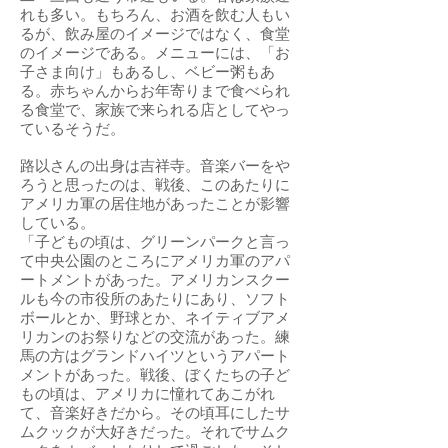
れも多い。もちろん、お酒を飲む人もい
るが、飲み屋のイメージではなく、食堂
のイメージである。メニューには、「お
子さま向け」もあるし、ベビー粥もあ
る。赤ちゃんからお年寄りまで食べられ
る食堂で、家族で来られる店としてやっ
ているそうだ。
路以さんの出身は吉祥寺。音楽バーをや
ろうと思ったのは、戦後、このあたりに
アメリカ軍の居住地があったことが影響
している。
「子どもの頃は、グリーンパークと言っ
て中央公園のところにアメリカ軍のアパ
ートメントがあった。アメリカンスクー
ルも今の市役所のあたりにあり、ソフト
ボールとか、野球とか、ネイティブアメ
リカンのお祭りなどの交流があった。練
馬の方はグランドハイツというアパート
メントがあった。戦後、ぼくたちの子ど
もの頃は、アメリカに憧れてあこがれ
て、音楽好きだから。その頃耳にしたサ
ムクックが大好きだった。それでサムク