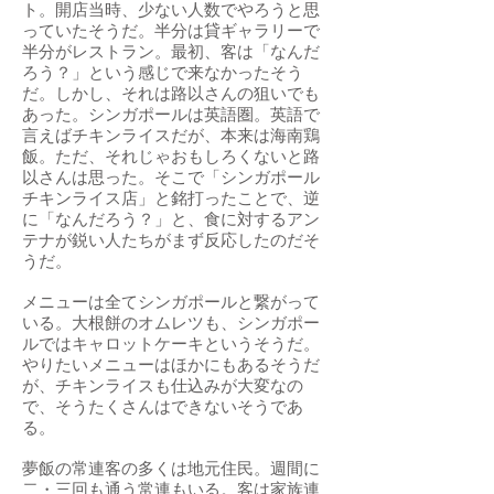
ト。開店当時、少ない人数でやろうと思
っていたそうだ。半分は貸ギャラリーで
半分がレストラン。最初、客は「なんだ
ろう？」という感じで来なかったそう
だ。しかし、それは路以さんの狙いでも
あった。シンガポールは英語圏。英語で
言えばチキンライスだが、本来は海南鶏
飯。ただ、それじゃおもしろくないと路
以さんは思った。そこで「シンガポール
チキンライス店」と銘打ったことで、逆
に「なんだろう？」と、食に対するアン
テナが鋭い人たちがまず反応したのだそ
うだ。
メニューは全てシンガポールと繋がって
いる。大根餅のオムレツも、シンガポー
ルではキャロットケーキというそうだ。
やりたいメニューはほかにもあるそうだ
が、チキンライスも仕込みが大変なの
で、そうたくさんはできないそうであ
る。
夢飯の常連客の多くは地元住民。週間に
二・三回も通う常連もいる。客は家族連