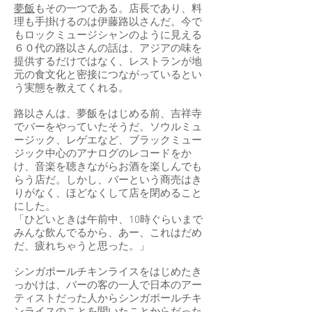
夢飯
もその一つである。店長であり、料
理も手掛けるのは伊藤路以さんだ。今で
もロックミュージシャンのように見える
６０代の路以さんの話は、アジアの味を
提供するだけではなく、レストランが地
元の食文化と密接につながっているとい
う実態を教えてくれる。
路以さんは、夢飯をはじめる前、吉祥寺
でバーをやっていたそうだ。ソウルミュ
ージック、レゲエなど、ブラックミュー
ジック中心のアナログのレコードをか
け、音楽を聴きながらお酒を楽しんでも
らう店だ。しかし、バーという商売はき
りがなく、ほどなくして店を閉めること
にした。
「ひどいときは午前中、10時ぐらいまで
みんな飲んでるから、あー、これはだめ
だ、疲れちゃうと思った。」
シンガポールチキンライスをはじめたき
っかけは、バーの客の一人で日本のアー
ティストだった人からシンガポールチキ