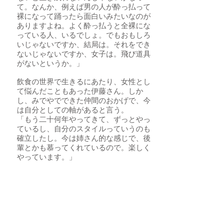
て。なんか、例えば男の人が酔っ払って
裸になって踊ったら面白いみたいなのが
ありますよね。よく酔っ払うと全裸にな
っている人、いるでしょ。でもおもしろ
いじゃないですか、結局は。それをでき
ないじゃないですか、女子は。飛び道具
がないというか。」
飲食の世界で生きるにあたり、女性とし
て悩んだこともあった伊藤さん。しか
し、みでやでできた仲間のおかげで、今
は自分としての軸があると言う。
「もう二十何年やってきて、ずっとやっ
ているし、自分のスタイルっていうのも
確立したし。今は姉さん的な感じで、後
輩とかも慕ってくれているので。楽しく
やっています。」
伊藤さんは今年中、新たに三鷹でおにぎ
り屋を開く予定だ。現在、店は工事中
だ。その店の工事も、全て、みでやで出
会ったその道のプロフェッショナル達が
率先して進めているそうだ。居酒屋業界