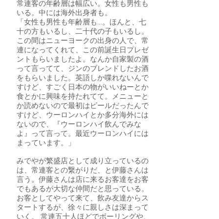
常連客の年齢層は幅広い。女性も男性も
いる。中には海外出身者も。
「女性も男性も年齢層も…。ほんと、七
十の方もいるし、二十代の子もいるし。
この間はニューヨークの出身の人で、常
連になってくれて、この前誕生日プレゼ
ントもらいましたよ。なんか自家製の酒
って言ってて、ジンのブレンドしたお酒
をもらいました。英語しか喋れないんで
すけど、すごく日本の物がいいねーとか
食とかに興味を持たれてて。メニューと
か読めないので最初はビールだったんで
すけど、ウーロンハイとか多分海外には
ないので、『ウーロンハイ飲んでみな
よ』って言って。最近ウーロンハイには
まっています。」
みでやが繁盛店として成り立っているの
は、常連客との繋がりだ、と伊藤さんは
言う。伊藤さんは店に来るお客達をお客
でもあるが大切な仲間だと思っている。
お客としてやって来て、飲み友達からス
タートするが、徐々に親しさは深まって
いく。 常連五十人ほどでボーリングや、