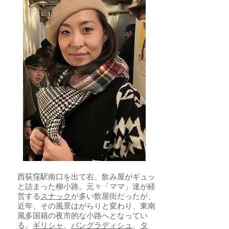
西荻窪駅南口を出て右。飲み屋がギュッ
と詰まった柳小路。元々「ママ」達が経
営する
スナック
が多い飲屋街だったが、
近年、その風景はがらりと変わり、東南
風多国籍の夜市的な小路へとなってい
る。
ギリシャ
、
バングラディシュ
、
タ