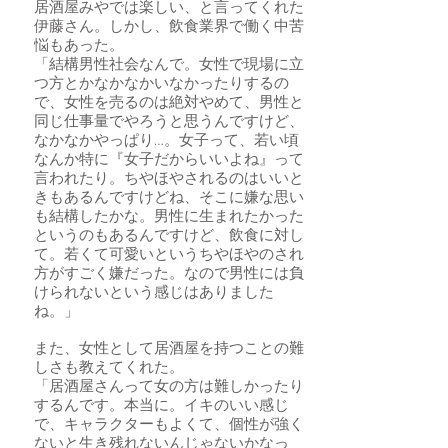
居酒屋みやでは楽しい、と言ってくれた
伊藤さん。しかし、飲食業界で働く中苦
悩もあった。
「結構男性社会なんで。女性で現場に立
つ方とかなかなかいなかったりするの
で、女性を売るのは絶対やめて、男性と
同じ仕事量でやろうと思うんですけど、
なかなかやっぱり…。女子って、若い頃
なんか特に『女子だからいいよね』って
言われたり。ちやほやされるのはいいと
きもあるんですけどね、そこに嫌な思い
も結構したかな。男性に生まれたかった
というのもあるんですけど、飲食に対し
て。若くて可愛いというちやほやのされ
方がすごく嫌だった。なので男性には負
けられないという感じはありました
ね。」
また、女性として居酒屋を持つことの難
しさも教えてくれた。
「居酒屋さんって女の方は難しかったり
するんです。本当に。イキのいい感じ
で、キャラクターもよくて、個性が強く
ないと生き残れないんじゃないかなっ