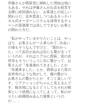
伊藤さんが西荻窪に移転した理由は他に
もある。それは伊藤さんがお店を経営す
る際に絶対譲れない、お客達との近しい
関わりだ。近年普及しつつあるタッチパ
ネル式オーダーシステムを採用するチェ
ーンの居酒屋では決してできないお客と
の関わり方だ。
「私がやっているやりたいことは、やっ
ぱり、お客さんが一人来られて…出会い
の場もそうなんですけど…『面白かっ
た』って反応があれば次にも繋がるって
いうのが。それはリアルに西荻。昔の吉
祥寺もそういうふうに次に繋がって、お
客さんが『友達連れてきました』とか
『先週来ました』とか。西荻はまだ昔の
吉祥寺のような気がして。横の繋がり…
お客さんの繋がりとか、すごく楽しいで
す。リアクションがちゃんと見えるんで
す。観光地になるとどうしてもそれが飽
和という状態になってしまって。私のや
りたい結構踏み込んだ接客というの
が…。」