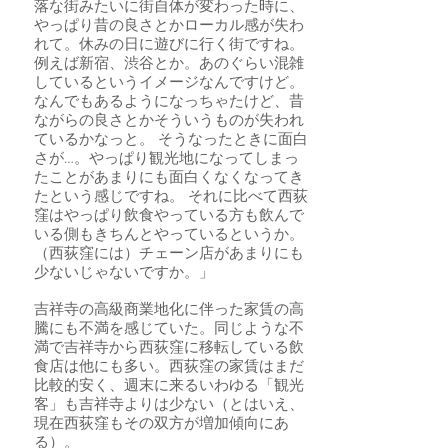
落な街みたいに街自体が変わった時に、
やっぱり昔の良さとかローカル感が失わ
れて。休みの日に遊びに行く街ですね。
例えば新宿、渋谷とか。あのぐらい混雑
しているというイメージなんですけど。
なんでもあるようになっちゃたけど、昔
ながらの良さとかそういうものが失われ
ているかなっと。 そうなったときに面白
さが…。やっぱり観光地になってしまっ
たことがあまりにも面白くなくなってき
たという感じですね。 それに比べて西荻
窪はやっぱり飲食やっている方も飲んで
いる側もきちんとやっているというか。
（西荻窪には）チェーン店があまりにも
少ないじゃないですか。」
吉祥寺の高級商業地化に伴った家賃の高
騰にも不満を感じていた。同じような不
満で吉祥寺から西荻窪に移転している飲
食店は他にも多い。西荻窪の家賃はまだ
比較的安く、週末に来るいわゆる「観光
客」も吉祥寺よりは少ない（とはいえ、
現在西荻窪もその双方が増加傾向にあ
る）。