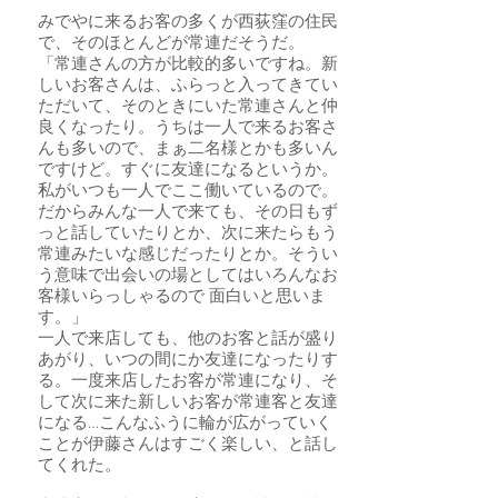
みでやに来るお客の多くが西荻窪の住民
で、そのほとんどが常連だそうだ。
「常連さんの方が比較的多いですね。新
しいお客さんは、ふらっと入ってきてい
ただいて、そのときにいた常連さんと仲
良くなったり。うちは一人で来るお客さ
んも多いので、まぁ二名様とかも多いん
ですけど。すぐに友達になるというか。
私がいつも一人でここ働いているので。
だからみんな一人で来ても、その日もず
っと話していたりとか、次に来たらもう
常連みたいな感じだったりとか。そうい
う意味で出会いの場としてはいろんなお
客様いらっしゃるので 面白いと思いま
す。」
一人で来店しても、他のお客と話が盛り
あがり、いつの間にか友達になったりす
る。一度来店したお客が常連になり、そ
して次に来た新しいお客が常連客と友達
になる…こんなふうに輪が広がっていく
ことが伊藤さんはすごく楽しい、と話し
てくれた。