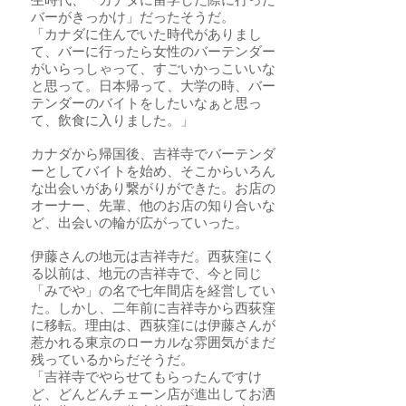
生時代、「カナダに留学した際に行った
バーがきっかけ」だったそうだ。
「カナダに住んでいた時代がありまし
て、バーに行ったら女性のバーテンダー
がいらっしゃって、すごいかっこいいな
と思って。日本帰って、大学の時、バー
テンダーのバイトをしたいなぁと思っ
て、飲食に入りました。」
カナダから帰国後、吉祥寺でバーテンダ
ーとしてバイトを始め、そこからいろん
な出会いがあり繋がりができた。お店の
オーナー、先輩、他のお店の知り合いな
ど、出会いの輪が広がっていった。
伊藤さんの地元は吉祥寺だ。西荻窪にく
る以前は、地元の吉祥寺で、今と同じ
「みでや」の名で七年間店を経営してい
た。しかし、二年前に吉祥寺から西荻窪
に移転。理由は、西荻窪には伊藤さんが
惹かれる東京のローカルな雰囲気がまだ
残っているからだそうだ。
「吉祥寺でやらせてもらったんですけ
ど、どんどんチェーン店が進出してお洒