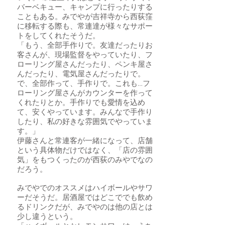
バーベキュー、キャンプに行ったりする
こともある。みでやが吉祥寺から西荻窪
に移転する際も、常連達が様々なサポー
トをしてくれたそうだ。
「もう、全部手作りで。友達だったりお
客さんが、現場監督をやっていたり、フ
ローリング屋さんだったり、ペンキ屋さ
んだったり、電気屋さんだったりで。
で、全部作って、手作りで。これも…フ
ローリング屋さんがカウンターを作って
くれたりとか。手作りでも愛情を込め
て、安くやっています。みんなで手作り
したり、私の好きな雰囲気でやっていま
す。」
伊藤さんと常連客が一緒になって、店舗
という具体物だけではなく、「店の雰囲
気」をもつくったのが西荻のみやでなの
だろう。
みでやでのオススメはハイボールやサワ
ーだそうだ。居酒屋ではどこででも飲め
るドリンクだが、みでやのは他の店とは
少し違うという。