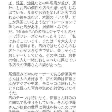
イ
、
韓国
、
沖縄
などの料理店が並び、店
外にもお店の個性や店長の思いがにじみ
出ている。食事やお酒を楽しむお客で溢
れる小路を進むと、木製のドアと壁、ど
こか異国にいるようなデコレーションで
飾られた店がある。居酒屋・みでや
だ。“Mi deh Ya”の名前はジャマイカの
パ
トワ語フレーズ
からとったそうだ。「私
はあそこにいます」または「今大丈夫で
す」を意味する。店内ではたくさんのお
客たちがが大きな声で笑い、楽しそうに
おしゃべりしている。その中には、お客
の輪に入り一緒におしゃべりに興じてい
る店長の伊藤さんの姿があった。
居酒屋みでやのオーナーである伊藤美幸
さんは大の旅好きで、店の装飾は伊藤さ
んがアジアや中米、モロッコに旅行した
ときに撮った写真や集めた雑貨などだそ
うだ。
店のテーマは特になく、伊藤さん好みの
雰囲気で店作りをしている。そんな伊藤
さんが飲食の世界に興味を持ったのは学