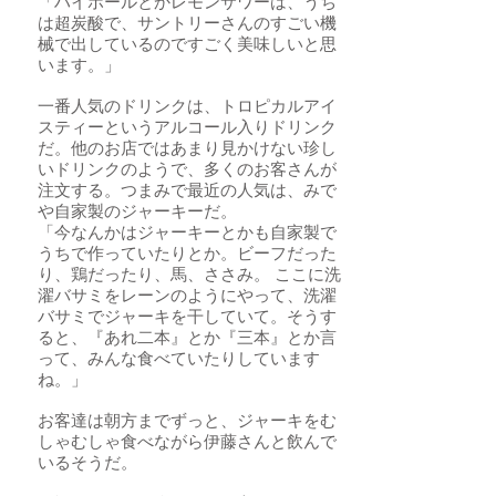
「ハイボールとかレモンサワーは、うち
は超炭酸で、サントリーさんのすごい機
械で出しているのですごく美味しいと思
います。」
一番人気のドリンクは、トロピカルアイ
スティーというアルコール入りドリンク
だ。他のお店ではあまり見かけない珍し
いドリンクのようで、多くのお客さんが
注文する。つまみで最近の人気は、みで
や自家製のジャーキーだ。
「今なんかはジャーキーとかも自家製で
うちで作っていたりとか。ビーフだった
り、鶏だったり、馬、ささみ。 ここに洗
濯バサミをレーンのようにやって、洗濯
バサミでジャーキを干していて。そうす
ると、『あれ二本』とか『三本』とか言
って、みんな食べていたりしています
ね。」
お客達は朝方までずっと、ジャーキをむ
しゃむしゃ食べながら伊藤さんと飲んで
いるそうだ。