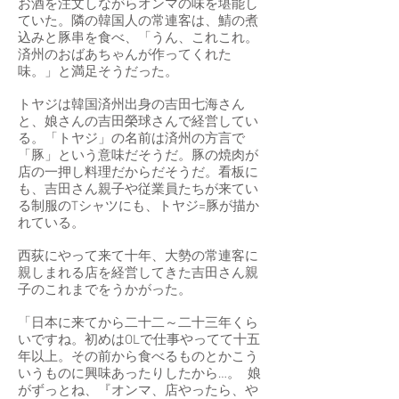
お酒を注文しながらオンマの味を堪能し
ていた。隣の韓国人の常連客は、鯖の煮
込みと豚串を食べ、「うん、これこれ。
済州のおばあちゃんが作ってくれた
味。」と満足そうだった。
トヤジは韓国済州出身の吉田七海さん
と、娘さんの吉田榮球さんで経営してい
る。「トヤジ」の名前は済州の方言で
「豚」という意味だそうだ。豚の焼肉が
店の一押し料理だからだそうだ。看板に
も、吉田さん親子や従業員たちが来てい
る制服のTシャツにも、トヤジ=豚が描か
れている。
西荻にやって来て十年、大勢の常連客に
親しまれる店を経営してきた吉田さん親
子のこれまでをうかがった。
「日本に来てから二十二～二十三年くら
いですね。初めはOLで仕事やってて十五
年以上。その前から食べるものとかこう
いうものに興味あったりしたから…。 娘
がずっとね、『オンマ、店やったら、や