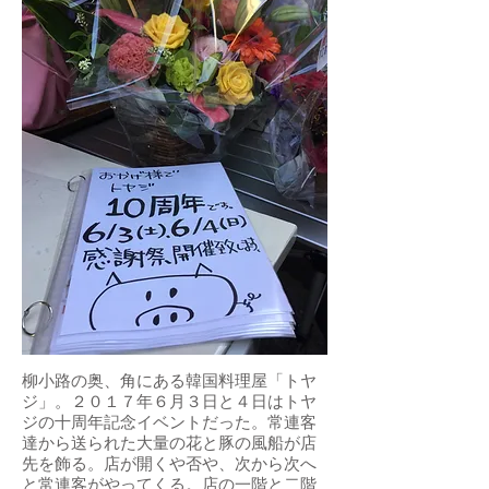
柳小路の奥、角にある韓国料理屋「トヤ
ジ」。２０１７年６月３日と４日はトヤ
ジの十周年記念イベントだった。常連客
達から送られた大量の花と豚の風船が店
先を飾る。店が開くや否や、次から次へ
と常連客がやってくる。店の一階と二階