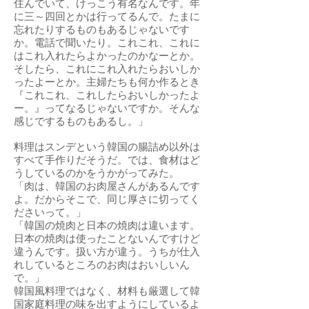
住んでいて、けっこう有名なんです。年
に三～四回とかは行ってるんで。たまに
忘れたりするものもあるじゃないです
か。電話で聞いたり。これこれ、これに
はこれ入れたらよかったのかなーとか。
そしたら、これにこれ入れたらおいしか
ったよーとか。主婦たちも何か作るとき
『これこれ、これしたらおいしかったよ
ー。』ってなるじゃないですか。そんな
感じでするものもあるし。」
料理はスンデという韓国の腸詰め以外は
すべて手作りだそうだ。では、食材はど
うしているのかをうかがってみた。
「肉は、韓国のお肉屋さんがあるんです
よ。だからそこで、同じ厚さに切ってく
ださいって。」
「韓国の焼肉と日本の焼肉は違います。
日本の焼肉は使ったことないんですけど
違うんです。扱い方が違う。うちが仕入
れしているところのお肉はおいしいん
で。」
韓国風料理ではなく、材料も厳選して韓
国家庭料理の味を出すようにしているよ