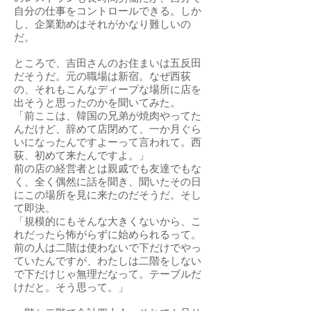
自分の仕事をコントロールできる。しか
し、企業勤めはそれがかなり難しいの
だ。
ところで、吉田さんのお住まいは五反田
だそうだ。元の職場は新宿。なぜ西荻
の、それもこんなディープな場所に店を
出そうと思ったのかを聞いてみた。
「前ここは、韓国の兄弟が焼肉やってた
んだけど、辞めて店閉めて、一か月ぐら
いになったんですよーって言われて。西
荻、初めて来たんですよ。」
前の店の経営者とは親戚でも友達でもな
く、全く偶然に話を聞き、聞いたその日
にこの場所を見に来たのだそうだ。そし
て即決。
「規模的にもそんな大きくないから、こ
れだったら怖がらずに始められるって。
前の人は二階は使わないで下だけでやっ
ていたんですが、わたしは二階をしない
で下だけじゃ無理だなって。テーブルだ
けだと。そう思って。」