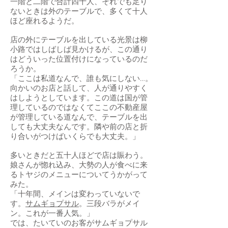
一階と二階で合計四十人、それでも足り
ないときは外のテーブルで、多くて十人
ほど座れるようだ。
店の外にテーブルを出している光景は柳
小路ではしばしば見かけるが、この通り
はどういった位置付けになっているのだ
ろうか。
「ここは私道なんで、誰も気にしない…。
向かいのお店と話して、人が通りやすく
はしようとしています。この道は国が管
理しているのではなくてここの不動産屋
が管理している道なんで、テーブルを出
しても大丈夫なんです。隣や前の店と折
り合いがつけばいくらでも大丈夫。」
多いときだと五十人ほどで店は賑わう。
娘さんが惚れ込み、大勢の人が食べに来
るトヤジのメニューについてうかがって
みた。
「十年間、メインは変わっていないで
す。
サムギョプサル
。三段バラがメイ
ン。これが一番人気。」
では、たいていのお客がサムギョプサル