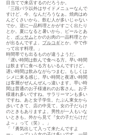
目当てで来店するのだろうか。
「三段バラ以外はサイドメニューなんで
すけど、今、なんだろうなぁ。焼肉はめ
んどくさいから。飲む人が多いじゃない
でか。逆に一品料理とかがすごく出たり
とか。夏になると暑いから、ビールとあ
と、
ボッサム
とかのお肉の一品料理とか
が出るんですよ。
プルコギ
とか。中で作
って出す料理。」
時間帯でも出るものが違うようだ。
「遅い時間は飲んで食べる方。早い時間
は飲まずに食べる方もいるんですけど。
遅い時間は飲みながらつまむ。もしくは
シメに来る感じ。早い時間と夜遅い時間
は客層がぜんんぜんっ違います。早い時
間は普通のお子様連れのお客さん。お子
様連れ多いですね。サラリーマンも多い
ですね。あと女子学生。たぶん東女から
歩いてきて、店の中見て。女の子だらけ
のときもありますよ。男性が一人もいな
いときも。外から見て『女の子だらけだ
よ～』って（笑）。」
「『勇気出して入って来たんですよ
ー』、っていう女の子は多いです。一回