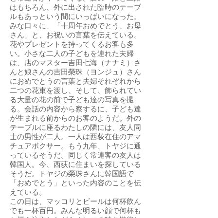
はもちろん、外に出された臨時のテーブ
ルもあっという間にいっぱいになった。
みな口々に、「十周年おめでとう、お母
さん」と、お祝いの言葉を伝えている。
花やプレゼントを持ってくるお客も多
い。小さな二人の子どもを連れた夫婦
は、店のマスター吉田七海（ナナミ）さ
んと娘さんの吉田榮珠（ヨンジュ）さん
におめでとうの言葉と夫婦それぞれから
二つの花束を渡し、そして、飾られてい
る大量の花の前で子ども達の写真を撮
る。会話の内容から察するに、子ども達
が生まれる前からのお客のようだ。外の
テーブルに座るわたしの隣には、友人同
士の男性が二人。一人は西荻在住のアマ
チュアボクサー。もう九年、トヤジに通
っているそうだ。同じく常連客の友人は
韓国人。今、西荻に住まいを探している
そうだ。トヤジの榮珠さんに韓国語で
「おめでとう」といった内容のことを伝
えている。
この日は、マッコリとビールは何杯飲ん
でも一杯百円。みんな明るい顔で何杯も