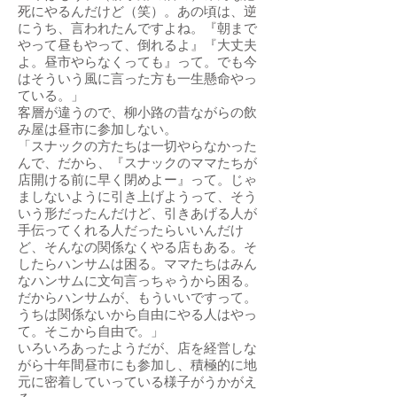
死にやるんだけど（笑）。あの頃は、逆
にうち、言われたんですよね。『朝まで
やって昼もやって、倒れるよ』『大丈夫
よ。昼市やらなくっても』って。でも今
はそういう風に言った方も一生懸命やっ
ている。」
客層が違うので、柳小路の昔ながらの飲
み屋は昼市に参加しない。
「スナックの方たちは一切やらなかった
んで、だから、『スナックのママたちが
店開ける前に早く閉めよー』って。じゃ
ましないように引き上げようって、そう
いう形だったんだけど、引きあげる人が
手伝ってくれる人だったらいいんだけ
ど、そんなの関係なくやる店もある。そ
したらハンサムは困る。ママたちはみん
なハンサムに文句言っちゃうから困る。
だからハンサムが、もういいですって。
うちは関係ないから自由にやる人はやっ
て。そこから自由で。」
いろいろあったようだが、店を経営しな
がら十年間昼市にも参加し、積極的に地
元に密着していっている様子がうかがえ