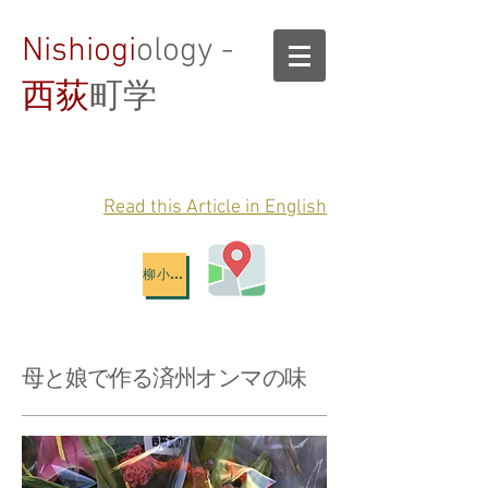
Nishiogi
ology -
西荻
町学
Read this Article in English
柳小路地図
母と娘で作る済州オンマの味