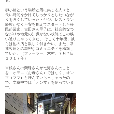
る。
柳小路という場所と店に集まる人々と、
長い時間をかけてしっかりとしたつなが
りを強くしていったトヤジ。レストラン
経験がなく不安を抱えてスタートした移
民起業家、吉田さん母子は、社会的なつ
ながりや地元の知識がない状態でこの狭
い通りにやって来た。 そして十年後、彼
らは他の店と親しく付き合い、また、常
連客達との親密なコミュニティを構築し
ていた。（ファーラー、木村、７月７日
２０１７年）
※娘さんの榮珠さんが七海さんのこと
を、オモニ（お母さん）ではなく、オン
マ（ママ）と呼んでいらっしゃったの
で、文章中では「オンマ」を使っていま
す。