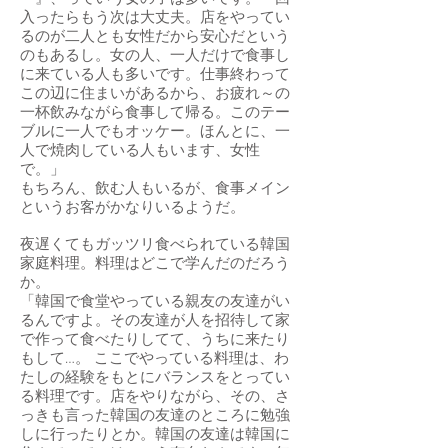
入ったらもう次は大丈夫。店をやってい
るのが二人とも女性だから安心だという
のもあるし。女の人、一人だけで食事し
に来ている人も多いです。仕事終わって
この辺に住まいがあるから、お疲れ～の
一杯飲みながら食事して帰る。このテー
ブルに一人でもオッケー。ほんとに、一
人で焼肉している人もいます、女性
で。」
もちろん、飲む人もいるが、食事メイン
というお客がかなりいるようだ。
夜遅くてもガッツリ食べられている韓国
家庭料理。料理はどこで学んだのだろう
か。
「韓国で食堂やっている親友の友達がい
るんですよ。その友達が人を招待して家
で作って食べたりしてて、うちに来たり
もして…。 ここでやっている料理は、わ
たしの経験をもとにバランスをとってい
る料理です。店をやりながら、その、さ
っきも言った韓国の友達のところに勉強
しに行ったりとか。韓国の友達は韓国に