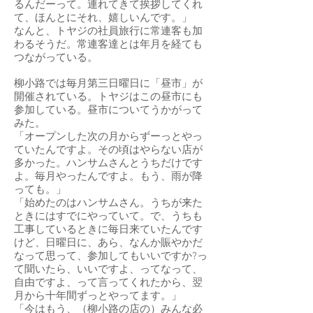
るんだーって。連れてきて挨拶してくれ
て、ほんとにそれ、嬉しいんです。」
なんと、トヤジの社員旅行に常連客も加
わるそうだ。常連客達とは年月を経ても
つながっている。
柳小路では毎月第三日曜日に「昼市」が
開催されている。トヤジはこの昼市にも
参加している。昼市についてうかがって
みた。
「オープンした次の月からずーっとやっ
ていたんですよ。その頃はやらない店が
多かった。ハンサムさんとうちだけです
よ。毎月やったんですよ。もう、雨が降
っても。」
「始めたのはハンサムさん。うちが来た
ときにはすでにやっていて。で、うちも
工事しているときに毎日来ていたんです
けど、日曜日に、あら、なんか賑やかだ
なって思って、参加してもいいですか?っ
て聞いたら、いいですよ、ってなって、
自由ですよ、って言ってくれたから、翌
月から十年間ずっとやってます。」
「今はもう、（柳小路の店の）みんな必