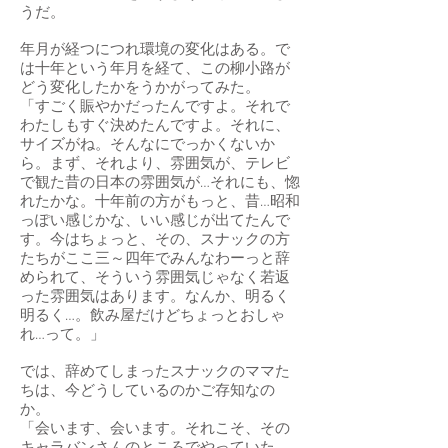
うだ。
年月が経つにつれ環境の変化はある。で
は十年という年月を経て、この柳小路が
どう変化したかをうかがってみた。
「すごく賑やかだったんですよ。それで
わたしもすぐ決めたんですよ。それに、
サイズがね。そんなにでっかくないか
ら。まず、それより、雰囲気が、テレビ
で観た昔の日本の雰囲気が…それにも、惚
れたかな。十年前の方がもっと、昔…昭和
っぽい感じかな、いい感じが出てたんで
す。今はちょっと、その、スナックの方
たちがここ三～四年でみんなわーっと辞
められて、そういう雰囲気じゃなく若返
った雰囲気はあります。なんか、明るく
明るく…。飲み屋だけどちょっとおしゃ
れ…って。」
では、辞めてしまったスナックのママた
ちは、今どうしているのかご存知なの
か。
「会います、会います。それこそ、その