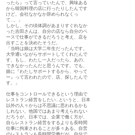
ったら』って言っていたんで、興味ある
から韓国料理の店に行ったりしたんです
けど。会社なかなか辞められなくっ
て…。」
しかし、その頃体調があまりすぐれなか
った吉田さんは、自分の店なら自分のペ
ースで仕事ができるだろうと考え、店を
出すことを決めたそうだ。
「当時は娘は大学二年生だったんです。
大学通いながらサポートしてくれたんで
す。もし、わたし一人だったら、あの、
できなかったんだと思うんです。でも、
娘に『わたしサポートするから、やって
ー』って言われたので、店、探したんで
す。」
仕事をコントロールできるという理由で
レストラン経営をしたい…というと、日本
以外の人々からは不思議に思われるかも
しれない。他国ではあまり考えられない
だろうが、日本では、企業で働く方が、
自らレストラン経営をするよりも長時間
仕事に拘束されることが多々ある。自営
のレストランも長時間労働だが、自分で