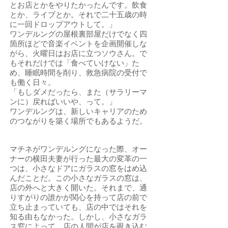
とお店とかをやりたかったんです。飲食
とか、ライブとか。それで二十五歳の時
に一回ドロップアウトして。」
ワンデルングの屋根裏部屋だけでなく四
箇所ほどで音楽イベントを企画開催しな
がら、火曜日はお店に立つソウさん。で
もそれだけでは「食べていけない」た
め、睡眠時間を削り、救急病院の受付で
も働く日々。
「もしダメだったら、また（サラリーマ
ンに）戻ればいいや、って。」
ワンデルングは、新しいキャリアのため
のつながりを築く場所でもあるようだ。
マチネがワンデルングになった際、オー
ナーの横田夫妻が行った最大の変革の一
つは、小さなドアにガラスの窓をはめ込
んだことだ。この小さなガラスの窓は、
店の外へと大きく開いた。それまで、通
りすがりの誰かが関心を持って店の前で
立ち止まっていても、店の中ではそれを
知る由もなかった。しかし、小さなガラ
ス窓によって、店の人間が店を覗き込む