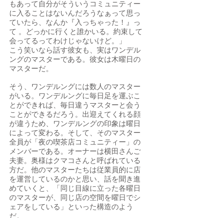
もあって自分がそういうコミュニティー
に入ることはないんだろうなぁって思っ
ていたら、なんか『入っちゃった！』っ
て 。どっかに行くと誰かいる。約束して
会ってるってわけじゃないけど。」
こう笑いなら話す彼女も、実はワンデル
ングのマスターである。彼女は木曜日の
マスターだ。
そう、ワンデルングには数人のマスター
がいる。ワンデルングに毎日足を運ぶこ
とができれば、毎日違うマスターと会う
ことができるだろう。出迎えてくれる顔
が違うため、ワンデルングの印象は曜日
によって変わる。そして、そのマスター
全員が「夜の喫茶店コミュニティー」の
メンバーである。オーナーは横田さんご
夫妻。奥様はクマコさんと呼ばれている
方だ。他のマスターたちは従業員的に店
を運営しているのかと思い、話を聞き進
めていくと、「同じ目線に立った各曜日
のマスターが、同じ店の空間を曜日でシ
ェアをしている」といった構造のよう
だ。