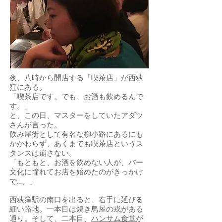
夜、八時から開店する「喫茶店」が西荻
窪にある。
「喫茶店です。でも、お酒も飲めるんで
す。」
と、この日、マスターをしていたアダツ
さんが言った。
飲み屋街として有名な柳小路にあるにも
かかわらず、あくまでも喫茶店というス
タンスは崩さない。
「もともと、お酒を飲めない人が、バー
文化に憧れてお店を始めたのがきっかけ
で…。」
西荻窪駅の南口を出ると、右手に延びる
細い路地。一本目は焼き鳥屋の戎がある
通り。そして、二本目、
ハンサム食堂
が