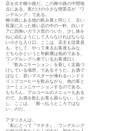
店を出す柳小路だ。この柳小路の中間地
点にある、夜だけの小さな喫茶店が「ワ
ンデルング」である。
柳小路にある他の飲み屋と同じく、古い
長屋に入った狭い店の中の一軒。白いド
アに四角いガラス窓のついた、少し体を
ねじ込むようにして入らなければならな
い小さな入り口。ここは、店主も従業員
も、そして、やって来るお客達もみな、
どちらかというと年齢層は低めである。
ワンデルングへ来ているお客達曰く、
「『飲みニケーション』を新しく定義づ
けしている場所」であるそうだ。お酒で
はなく、若いマスターが淹れるハンドド
リップコーヒーを飲みながら、他の客と
コーミュンニケーションするのである。
もちろん、アルコールのメニューもある
ので、お酒を飲むお客も困らない。しか
し、ここは、「酔っ払うところではな
い」のだ。
アダツさんは、
「私にとって『マチネ』、ワンデルング