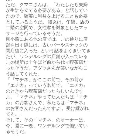
ただ、クマコさんは、「わたしたち夫婦
が生計を立てる必要がある」と話してい
たので、確実に利益を上げることも必要
としているようだ。 彼女は、午後、店の
二階の空間で、女性客を対象としたマッ
サージも行っているそうだ。
柳小路にある他の店では、この通りに店
舗を出す際には、古いバーやスナックの
閉店後に入った…という話をよくきいてき
たが、ワンデルングの店舗が入っている
この場所は十年ほど前から代々喫茶店だ
ったそうだ。アダツさんが笑いながらこ
う話してくれた。
「『マチネ』がここの前で、その前が
『エチカ』っていう名前で。『エチカ』
のときから喫茶店だったらしいんです
よ。『マチネ』やってた人たちは『エチ
カ』のお客さんで、私たちは『マチネ』
のお客さんだったんですよ 。受け継がれ
てる。」
そして、その「マチネ」のオーナーは、
今、週に一晩、ワンデルングで働いてい
るそうだ。