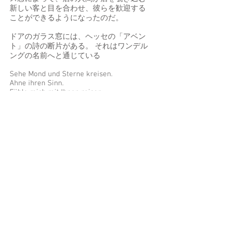
新しい客と目を合わせ、彼らを歓迎する
ことができるようになったのだ。
ドアのガラス窓には、ヘッセの「アベン
ト」の詩の断片がある。 それはワンデル
ングの名前へと通じている
Sehe Mond und Sterne kreisen.
Ahne ihren Sinn.
Fühle mich mit Ihnen reisen.
Einerlei wohin (修正)
星と月が廻るのをみつめる
その意味に思いを巡らし
貴方と一緒に旅する気分に浸る
どんなところであっても
この詩の示す者は、この「小さな夜喫茶
店」というコミュニティーに集まる若者
達と重なっていくようだ。ここで楽しい
時間を過ごすためにアルコールの力は必
要ない。ワンデルングは、ただ、「単純
にここが好き」というシンプルな気持ち
を持つ同士がつながっていく場所なので