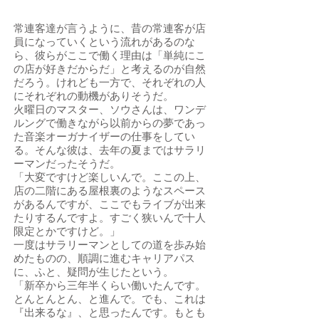
常連客達が言うように、昔の常連客が店
員になっていくという流れがあるのな
ら、彼らがここで働く理由は「単純にこ
の店が好きだからだ」と考えるのが自然
だろう。けれども一方で、それぞれの人
にそれぞれの動機がありそうだ。
火曜日のマスター、ソウさんは、ワンデ
ルングで働きながら以前からの夢であっ
た音楽オーガナイザーの仕事をしてい
る。そんな彼は、去年の夏まではサラリ
ーマンだったそうだ。
「大変ですけど楽しいんで。ここの上、
店の二階にある屋根裏のようなスペース
があるんですが、ここでもライブが出来
たりするんですよ。すごく狭いんで十人
限定とかですけど。」
一度はサラリーマンとしての道を歩み始
めたものの、順調に進むキャリアパス
に、ふと、疑問が生じたという。
「新卒から三年半くらい働いたんです。
とんとんとん、と進んで。でも、これは
『出来るな』、と思ったんです。もとも