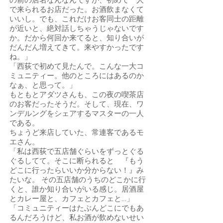
の前の店名なんなんですが、初めて一人
で来られるお店だった。お酒飲まなくて
いいし。でも、これだけお客同士の距離
が近いと、絶対話しちゃうじゃないです
か。だから何回か来てると、知り合いが
だんだん増えてきて。来やすかったです
ね。」
「西荻で初めて見たんで。こんな一大コ
ミュニティー。他のところにはあるのか
なぁ、と思って。」
もともとアダツさんも、この夜の喫茶店
のお客だったそうだ。そして、現在、ワ
ンデルングをシェアするマスターの一人
である。
ちょうど来店していた、常連客であるモ
エさん。
「私は西荻で五店舗ぐらいをずっとぐる
ぐるしてて。そこに断られると 『もう
どこに行ったらいいか分からない！』み
たいな。 その五店舗のうちのどこかに行
くと、誰か知り合いがいる感じ。居酒屋
とカレー屋と、カフェとカフェと…」
「コミュニティーはたぶんどこにでもあ
るんだろうけど、私お酒が飲めないせい