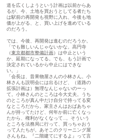
道を広くしようという計画は以前からあ
るが、今、土地を買おうとしてる者たち
は駅前の再開発も視野に入れ、今後も地
価が上がる、と、買い上げを進めている
のだろう。
では、今後、再開発は進むのだろうか。
「でも難しいんじゃないかな。高円寺
（
東京都都市整備計画
）は中止という
か、延期になってる。でも、もう計画で
決定されているから中止にはできな
い。」
「会長は、昔果物屋さんの小林さん。小
林さんも説明会には出るけど、（道路の
拡張計画は）無理なんじゃないのーっ
て。小林さんのところは今大丈夫。うち
のところが真ん中だけ自分で持ってる変
なところだから。家主さんはおばあちゃ
んが持ってたけど、何年か前に亡くなっ
たから、権利がなくなって…。そういう
ところを法務局に行って、買っちゃおう
って人たちが。あそこのクリーニング屋
さんもね。『二階建てにするよ』って言