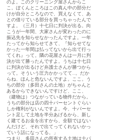
のよ。このクリーニング屋さんからこ
こ。ぼくんところはこの真ん中の部分だ
けが自分ところなので、買えなくて、あ
との借りている部分を買っちゃったんで
すよ。（三月）十七日に判決が出る。向
こうが一年間、大家さんが変わったのに
振込先を知らせなかったんですよ。一年
たってから知らせてきて、『知らせてな
かった一年間は払ってないから出て行っ
てくれ』って。隣の花屋さんは一月に判
決が出て勝ったんですよ。うちは十七日
に判決が出るけど弁護士さんが勝つから
って。そういう圧力かかってて…。だか
らね、ほんと危ないんですよ。ここ。う
ちの部分（多田さんの土地）がちゃんと
あるからできないんですけど、ここ、
（建物は）つながっている物件だから。
うちの部分は店の四十パーセントぐらい
しか権利がないんですよ。今、十パーセ
ント足して土地を半分あげるから、新し
く建てるお金を出すから、全額ではない
んだけど、それで出てってくれないかっ
ていう話になってる。」
つまり、多田さんの所有する土地は十パ