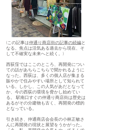
(この記事は
仲通り商店街の記事の続編
と
なる。焦点は活気ある過去から現在、そ
して不確実な未来へと続く。)
西荻窪ではここのところ、再開発につい
ての話があちらこちらで聞かれるように
なった。西荻は、多くの個人店が集まる
賑やかで住みやすい場所として知られて
いる。しかし、この人気があだとなって
か、今の西荻の環境を脅かし始めてい
る。 駅南口すぐの仲通り商店街は歴史は
あるがその分建物も古く、再開発の標的
となっている。
引き続き、仲通商店会会長の小林正敏さ
んに再開発の現状と展望をうかがった。