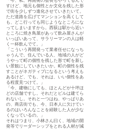
「今、私、再開発の会長もやってるんで
すけど、地元も個性とか文化を残した形
で街を少しずつ進化させていきたいて。
ただ道路を広げてマンションを高くして
も、どこ行っても同じようなところにな
ってしまいますから。西荻は駅から近い
ところに焼き鳥屋があって飲み屋さんが
いっぱいあって、サラリーマンの人は軽
く一杯飲んでて。」
「こういう再開発って業者任せになっち
ゃうんで。住んでいる人、地域の人がど
うやって町の個性を残した形で町を新し
い景観にしていきたいか。町の個性を残
すことがネガティブになるという考えも
あるけど、でも、それは、いい個性をあ
る程度見つけて。」
「今、建物にしても、ほとんどが十坪ほ
どの店舗ですし。それだとビルは建てら
れないし。それと一つはね、やっぱりあ
の、商店街でも、今、日本人に欠けてい
るのはいろんなことを経験した人が少な
くなっているの。」
それはつまり、小林さん曰く、地域の開
発等でリーダーシップをとれる人材が減