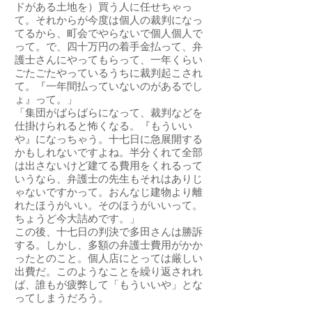
ドがある土地を）買う人に任せちゃっ
て。それからが今度は個人の裁判になっ
てるから、町会でやらないで個人個人で
って。で、四十万円の着手金払って、弁
護士さんにやってもらって、一年くらい
ごたごたやっているうちに裁判起こされ
て。『一年間払っていないのがあるでし
ょ』って。」
「集団がばらばらになって、裁判などを
仕掛けられると怖くなる。『もういい
や』になっちゃう。十七日に急展開する
かもしれないですよね。半分くれて全部
は出さないけど建てる費用をくれるって
いうなら、弁護士の先生もそれはありじ
ゃないですかって。おんなじ建物より離
れたほうがいい。そのほうがいいって。
ちょうど今大詰めです。」
この後、十七日の判決で多田さんは勝訴
する。しかし、多額の弁護士費用がかか
ったとのこと。個人店にとっては厳しい
出費だ。このようなことを繰り返されれ
ば、誰もが疲弊して「もういいや」とな
ってしまうだろう。