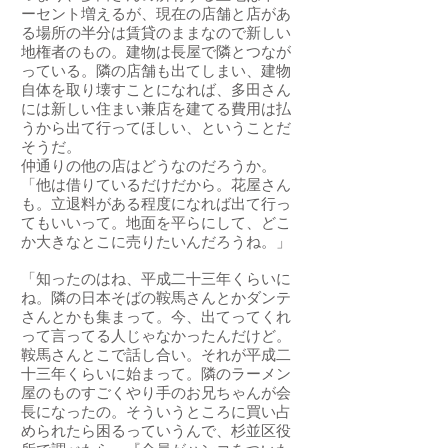
ーセント増えるが、現在の店舗と店があ
る場所の半分は賃貸のままなので新しい
地権者のもの。建物は長屋で隣とつなが
っている。隣の店舗も出てしまい、建物
自体を取り壊すことになれば、多田さん
には新しい住まい兼店を建てる費用は払
うから出て行ってほしい、ということだ
そうだ。
仲通りの他の店はどうなのだろうか。
「他は借りているだけだから。花屋さん
も。立退料がある程度になれば出て行っ
てもいいって。地面を平らにして、どこ
か大きなとこに売りたいんだろうね。」
「知ったのはね、平成二十三年くらいに
ね。隣の日本そばの鞍馬さんとかダンテ
さんとかも集まって。今、出てってくれ
って言ってる人じゃなかったんだけど。
鞍馬さんとこで話し合い。それが平成二
十三年くらいに始まって。隣のラーメン
屋のものすごくやり手のお兄ちゃんが会
長になったの。そういうところに買い占
められたら困るっていうんで、杉並区役