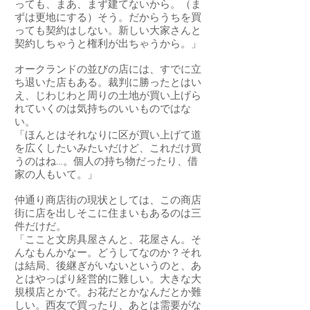
っても、まあ、まず建てないから。（ま
ずは更地にする）そう。だからうちを買
っても契約はしない。新しい大家さんと
契約しちゃうと権利が出ちゃうから。」
オークランドの並びの店には、すでに立
ち退いた店もある。裁判に勝ったとはい
え、じわじわと周りの土地が買い上げら
れていくのは気持ちのいいものではな
い。
「ほんとはそれなりに区が買い上げて道
を広くしたいみたいだけど、これだけ買
うのはね…。個人の持ち物だったり、借
家の人もいて。」
仲通り商店街の現状としては、この商店
街に店を出しそこに住まいもあるのは三
件だけだ。
「ここと文房具屋さんと、花屋さん。そ
んなもんかなー。どうしてなのか？それ
は結局、後継ぎがいないというのと、あ
とはやっぱり経営的に難しい。大きな大
規模店とかで。お花だとかなんだとか難
しい。西友で買ったり、あとは需要がな