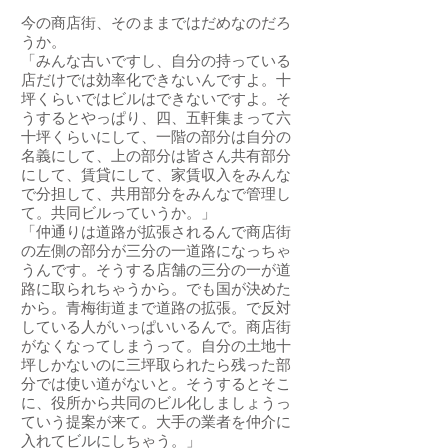
今の商店街、そのままではだめなのだろ
うか。
「みんな古いですし、自分の持っている
店だけでは効率化できないんですよ。十
坪くらいではビルはできないですよ。そ
うするとやっぱり、四、五軒集まって六
十坪くらいにして、一階の部分は自分の
名義にして、上の部分は皆さん共有部分
にして、賃貸にして、家賃収入をみんな
で分担して、共用部分をみんなで管理し
て。共同ビルっていうか。」
「仲通りは道路が拡張されるんで商店街
の左側の部分が三分の一道路になっちゃ
うんです。そうする店舗の三分の一が道
路に取られちゃうから。でも国が決めた
から。青梅街道まで道路の拡張。で反対
している人がいっぱいいるんで。商店街
がなくなってしまうって。自分の土地十
坪しかないのに三坪取られたら残った部
分では使い道がないと。そうするとそこ
に、役所から共同のビル化しましょうっ
ていう提案が来て。大手の業者を仲介に
入れてビルにしちゃう。」