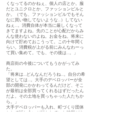
くなってるのかねぇ、個人の店とか。服
だとユニクロとか、ファッションビルと
か。（でも、ファッションビルでもそん
なに買い物してないような…）してない
ねぇ…。消費自体が本当に厳しくなって
きてますよね。先のことが心配だからみ
んな使わないのよね。お金をね。将来に
向けて貯めておこうって。この十年間く
らい。消費税が上がる前にみんなわーっ
て買い集めて。でも、その後は…。」
商店街の今後についてもうかがってみ
た。
「将来は…どんなんだろうね…。自分の希
望としては…。大手のデベロッパーが全
部の開発にかかわってるんだけど、そこ
が最初は全部買ってくれるはずだったん
だよ。その土地を買っちゃった人たちか
ら。」
大手デベロッパーも入れ、町づくり団体
として話し合いが行われていた時期があ
ったそうだ。しかし、その話し合いに使
われていた簡単な仮図面がツイッターに