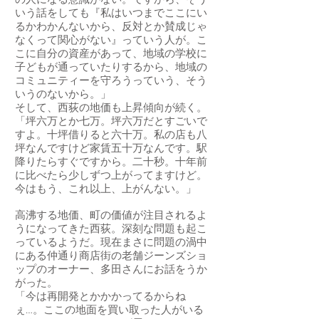
の人になる意識がない。ですから、そう
いう話をしても『私はいつまでここにい
るかわかんないから、反対とか賛成じゃ
なくって関心がない』っていう人が。こ
こに自分の資産があって、地域の学校に
子どもが通っていたりするから、地域の
コミュニティーを守ろうっていう、そう
いうのないから。」
そして、西荻の地価も上昇傾向が続く。
「坪六万とか七万。坪六万だとすごいで
すよ。十坪借りると六十万。私の店も八
坪なんですけど家賃五十万なんです。駅
降りたらすぐですから。二十秒。十年前
に比べたら少しずつ上がってますけど。
今はもう、これ以上、上がんない。」
高沸する地価、町の価値が注目されるよ
うになってきた西荻。深刻な問題も起こ
っているようだ。現在まさに問題の渦中
にある仲通り商店街の老舗ジーンズショ
ップのオーナー、多田さんにお話をうか
がった。
「今は再開発とかかかってるからね
ぇ…。ここの地面を買い取った人がいる