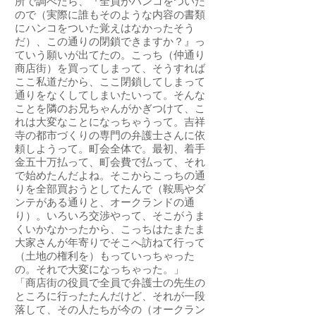
所で調べたら、『全員がハンコをついた
ので（実際に誰もそのような内容の書類
にハンコをついた覚えはなかったそう
だ）、この通りの閉鎖できますか？』っ
ていう願いが出てたの。こっち（仲通り
商店街）を買ってしまって、そうすれば
ここ私道だから、ここ閉鎖してしまって
通りをなくしてしまいたいって。そんな
ことを隣のお兄ちゃんがかぎつけて、こ
れは大変なことになっちゃうって。吉祥
寺の都市づくりの専門の弁護士さんに依
頼しようって。町会全体で。最初、着手
金五十万払って、町会費で払って、それ
で始めたんだよね。そこからこっちの通
りを全部買おうとしてたんで（鞍馬やダ
ンテがある通りと、オークランドの通
り）。いろいろ交渉やって、そこがうま
くいかなかったから、こっちはたまたま
大家さんが年寄りでそこへ訪ねて行って
（土地の権利を）もっていっちゃった
の。それで大変になっちゃった。」
「商店街の役員で全員で弁護士の先生の
ところに行ったたんだけど、それが一段
落して、その人たちが今の（オークラン