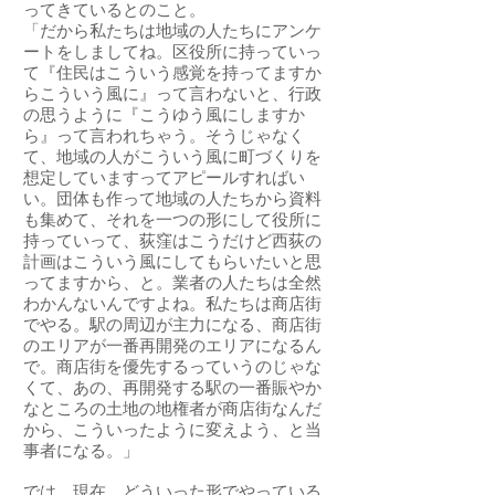
ってきているとのこと。
「だから私たちは地域の人たちにアンケ
ートをしましてね。区役所に持っていっ
て『住民はこういう感覚を持ってますか
らこういう風に』って言わないと、行政
の思うように『こうゆう風にしますか
ら』って言われちゃう。そうじゃなく
て、地域の人がこういう風に町づくりを
想定していますってアピールすればい
い。団体も作って地域の人たちから資料
も集めて、それを一つの形にして役所に
持っていって、荻窪はこうだけど西荻の
計画はこういう風にしてもらいたいと思
ってますから、と。業者の人たちは全然
わかんないんですよね。私たちは商店街
でやる。駅の周辺が主力になる、商店街
のエリアが一番再開発のエリアになるん
で。商店街を優先するっていうのじゃな
くて、あの、再開発する駅の一番賑やか
なところの土地の地権者が商店街なんだ
から、こういったように変えよう、と当
事者になる。」
では、現在、どういった形でやっている