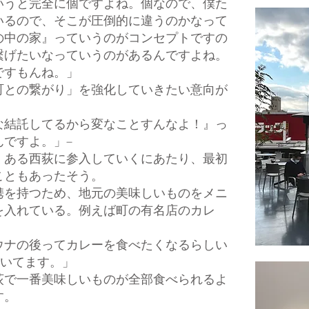
いうと完全に個ですよね。個なので、僕た
いるので、そこが圧倒的に違うのかなって
の中の家』っていうのがコンセプトですの
繋げたいなっていうのがあるんですよね。
ですもんね。」
町との繋がり」を強化していきたい意向が
な結託してるから変なことすんなよ！』っ
ですよ。」–
くある西荻に参入していくにあたり、最初
こともあったそう。
携を持つため、地元の美味しいものをメニ
を入れている。例えば町の有名店のカレ
ウナの後ってカレーを食べたくなるらしい
置いてます。」
荻で一番美味しいものが全部食べられるよ
す。