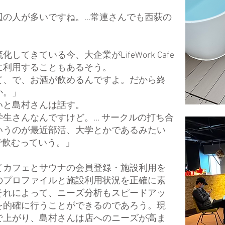
。
の人が多いですね。...常連さんでも西荻の
てきている今、大企業がLifeWork Cafe
に利用することもあるそう。
て、で、お酒が飲めるんですよ。だから終
か。」
いと島村さんは話す。
生さんなんですけど。... サークルの打ち合
いうのが最近部活、大学とかであるみたい
下で飲むっていう。」
してカフェとサウナの会員登録・施設利用を
のプロファイルと施設利用状況を正確に素
それによって、ニーズ分析もスピードアッ
を的確に行うことができるのであろう。現
で上がり、島村さんは店へのニーズが高ま