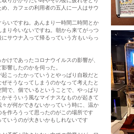
に取りかかりたい時やその後に疲れをとり
ため、カフェの利用者の五人に一人はサウ
ぐらいですね。あんまり一時間二時間とか
んまり今いないですね。朝から来てがっつ
後にサウナ入って帰るっていう方もいらっ
っかけであったコロナウイルスの影響が、
ど影響したのかを伺った。
が起こったかっていうとやっぱり自殺だと
なぜそうなってしまうのかなって考えたと
空間で、個でいるということで、やっぱり
とかそういう風なマイナスなものが起きて
我々が何かできないかっていう時に、温か
のを作ろうって思ったのがこの場所です
っていうのが大きいかもしれないです