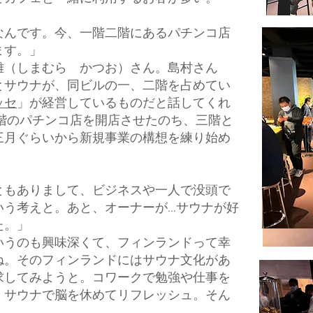
なんです。今、一階二階にあるパチンコ店
ます。」
雄（しまむら かつお）さん。島村さん
とサウナが、同ビルの一、二階を占めてい
ッセ
」が経営しているものだと話してくれ
二階のパチンコ店を開店させたのち、三階と
三月ぐらいから新規事業の構想を練り始め
ともありまして、ビジネスや一人で没頭で
いう考えと。あと、オーナーが…サウナが好
た。」
いうのも興味深くて、フィンランドって幸
ね。そのフィンランドにはサウナ文化があ
求してみようと。コワークで勉強や仕事を
、サウナで脳を休めてリフレッシュ。そん