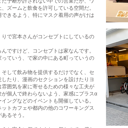
まだ予断が許されない中での営業だが、ワ
上、ズームと飲食を許可している空間だ。
用できるよう、特にマスク着用の声がけは
くりで宮本さんがコンセプトにしているの
るんですけど、コンセプトは家なんです。
家っていう、で家の中にある町っていうの
、そして飲み物を提供するだけでなく、セ
意したり、漫画のセクションを設けたりヨ
は雰囲気を家に寄せるための様々な工夫が
験が個人で終わらないよう、家感にプラスα
ーイングなどのイベントも開催している。
ネットカフェや都内の他のコワーキングス
があるそう。