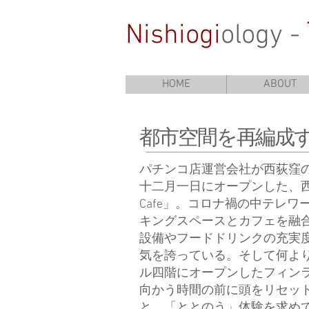
Nishiogi
ology -
HOME
ABOUT
都市空間を再編成
パチンコ店運営会社が西荻窪の
十二月一日にオープンした、西荻
Cafe」。コロナ禍の中テレ
キングスペースとカフェを融
設備やフードドリンクの充実
気を誇っている。そして何よ
ル四階にオープンしたフィンラ
向かう時間の前に頭をリセッ
と、「ととのう」体験を求め