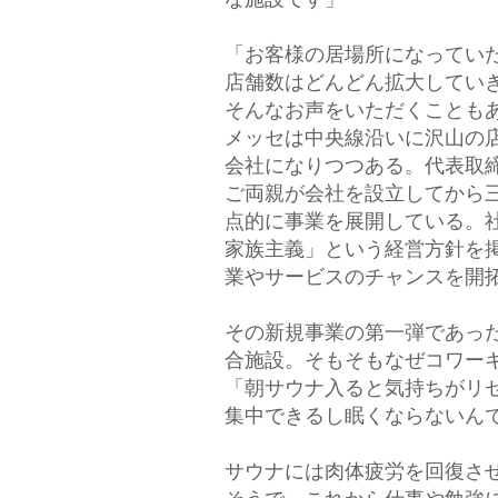
な施設です」
「お客様の居場所になってい
店舗数はどんどん拡大してい
そんなお声をいただくことも
メッセは中央線沿いに沢山の
会社になりつつある。代表取
ご両親が会社を設立してから
点的に事業を展開している。
家族主義」という経営方針を
業やサービスのチャンスを開
その新規事業の第一弾であっ
合施設。そもそもなぜコワー
「朝サウナ入ると気持ちがリ
集中できるし眠くならないん
サウナには肉体疲労を回復さ