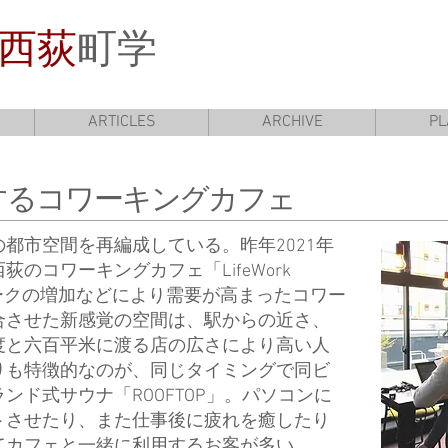
西荻
町学
ARTICLES
ARCHIVE
PL
するコワーキングカフェ
都市空間を再編成している。昨年2021年
のコワーキングカフェ「LifeWork
ワークの増加などにより需要が高まったコワー
合させた新感覚の空間は、駅からの近さ、
度と六百平米に渡る店の広さにより高い人
りも特徴的なのが、同じタイミングで同ビ
ンド式サウナ「ROOFTOP」。パソコンに
トさせたり、また仕事後に疲れを癒したり
てカフェと一緒に利用するお客が多い。