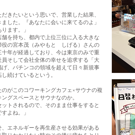
ただきたいという思いで、営業した結果、
きました。『あなたに会いに来てるのよ」
あります。」
店舗を持ち、都内で上位三位に入る大きな
締役の宮本茂（みやもと しげる）さんの
三十年が経過しており、今は東京のみで重
社員そして会社全体の幸せを追求する「大
掲げ、パチンコの領域を超えて日々新規事
拓し続けているという。
たのがこのコワーキングカフェ×サウナの複
キングスペースとサウナなのか。
セットされるので、そのまま仕事をすると
ですよね。」
せ、エネルギーを再生産させる効果がある