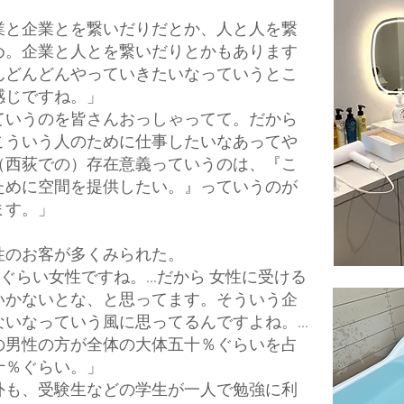
業と企業とを繋いだりだとか、人と人を繋
め。企業と人とを繋いだりとかもあります
んどんどんやっていきたいなっていうとこ
感じですね。」
ていうのを皆さんおっしゃってて。だから
こういう人のために仕事したいなあってや
（西荻での）存在意義っていうのは、『こ
ために空間を提供したい。』っていうのが
ます。」
性のお客が多くみられた。
％ぐらい女性ですね。...だから 女性に受ける
いかないとな、と思ってます。そういう企
いなっていう風に思ってるんですよね。...
の男性の方が全体の大体五十％ぐらいを占
十％ぐらい。」
外も、受験生などの学生が一人で勉強に利