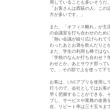
用していることも多いそうだ
「お客さんは西荻の人、この辺
方が多いです。」
また、「オフィス離れ」が主流化し
の会議室を打ち合わせのため
「熱い会議が繰り広げられて
わったあとお酒を飲んだりと
また、学生の利用も稀ではな
「学校のなんか打ち合わせ？学
わせとか。あとサウナ部って
で。... その部で上を使って
お客は、LINEアプリを使用
行うので、会社としてはお客
早く把握することができる。
プし、サービスや業務の改善
在、リピート率は三十五％ま