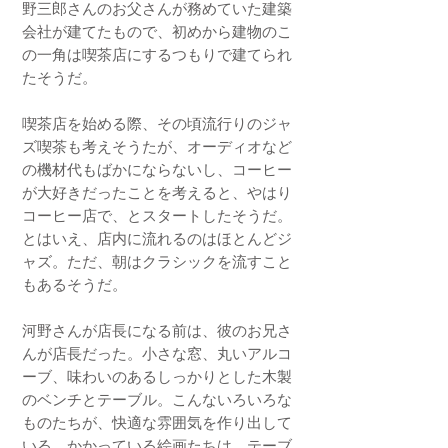
野三郎さんのお父さんが務めていた建築
会社が建てたもので、初めから建物のこ
の一角は喫茶店にするつもりで建てられ
たそうだ。
喫茶店を始める際、その頃流行りのジャ
ズ喫茶も考えそうたが、オーディオなど
の機材代もばかにならないし、コーヒー
が大好きだったことを考えると、やはり
コーヒー店で、とスタートしたそうだ。
とはいえ、店内に流れるのはほとんどジ
ャズ。ただ、朝はクラシックを流すこと
もあるそうだ。
河野さんが店長になる前は、彼のお兄さ
んが店長だった。小さな窓、丸いアルコ
ーブ、味わいのあるしっかりとした木製
のベンチとテーブル。こんないろいろな
ものたちが、快適な雰囲気を作り出して
いる。かかっている絵画たちは、テーブ