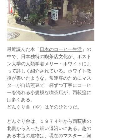
最近読んだ本「
日本のコーヒー生活
」の
中で、日本独特の喫茶店文化が、ボスト
ン大学の人類学者メリー・ホワイトによ
って詳しく紹介されている。ホワイト教
授が書いたような、常連客のためにマス
ターが自焙煎豆で一杯ずつ丁寧にコーヒ
ーを淹れる小規模な喫茶店が、西荻窪に
は多くある。
どんぐり舎
（や）はそのひとつだ。
どんぐり舎は、１９７４年から西荻駅の
北側から入った細い道沿いにある。趣の
ある木造の建物は、現在のマスター、河