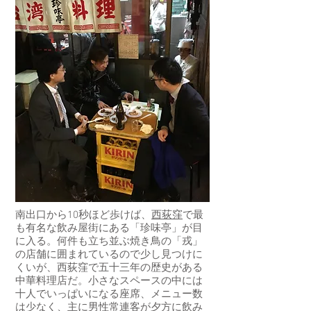
南出口から10秒ほど歩けば、
西荻窪
で最
も有名な飲み屋街にある「珍味亭」が目
に入る。何件も立ち並ぶ焼き鳥の「戎」
の店舗に囲まれているので少し見つけに
くいが、西荻窪で五十三年の歴史がある
中華料理店だ。小さなスペースの中には
十人でいっぱいになる座席、メニュー数
は少なく、主に男性常連客が夕方に飲み