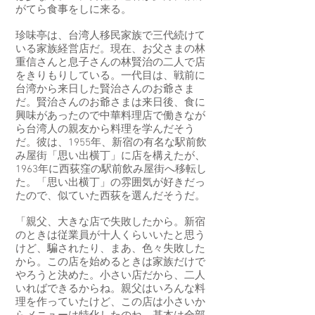
がてら食事をしに来る。
珍味亭は、台湾人移民家族で三代続けて
いる家族経営店だ。現在、お父さまの林
重信さんと息子さんの林賢治の二人で店
をきりもりしている。一代目は、戦前に
台湾から来日した賢治さんのお爺さま
だ。賢治さんのお爺さまは来日後、食に
興味があったので中華料理店で働きなが
ら台湾人の親友から料理を学んだそう
だ。彼は、1955年、新宿の有名な駅前飲
み屋街「思い出横丁」に店を構えたが、
1963年に西荻窪の駅前飲み屋街へ移転し
た。「思い出横丁」の雰囲気が好きだっ
たので、似ていた西荻を選んだそうだ。
「親父、大きな店で失敗したから。新宿
のときは従業員が十人くらいいたと思う
けど、騙されたり、まあ、色々失敗した
から。この店を始めるときは家族だけで
やろうと決めた。小さい店だから、二人
いればできるからね。親父はいろんな料
理を作っていたけど、この店は小さいか