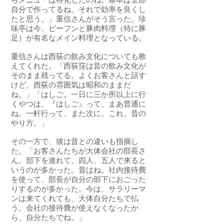
らメニューは特化したのね。基本は全部
自分で作ってるね。それで効率を良くし
たと思う。」重信さんがそう言った。珍
味亭は今、ビーフンと豚肉料理（特に豚
足）が有名なメイン料理となっている。
重信さんは西荻の飲み文化についても教
えてくれた。「西荻窪は昔の飲み文化が
そのまま残ってる。よくお客さんと話す
けど、西荻の雰囲気は昭和のままだ
ね。」「はしご。一日に三か所以上に行
くやつは、『はしご』って、まあ普通に
ね。一軒行って、また次に。これ、昔の
やり方。」
その一方で、彼は昔との違いも指摘し
た。「お客さんたちが大体会社の部長さ
ん。部下を連れて、四人、五人で来ると
いうのが多かった。昔はね。社内接待費
を使って、部長が自分の部下におごった
りするのが多かった。今は、サラリーマ
ンは来てくれても、大体自分たちで払
う。会社の接待費が使えなくなったか
ら、自分たちでね。」