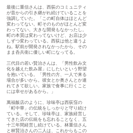
最後に重信さんは、西荻のコミュニティ
が昔からの引き継がれ続けていることを
強調していた。「この町自体はほとんど
変わってない。町そのものがほとんど変
わってない。大きな開発もなかったし。
町の本質は変わってないけど、お店は少
しずつ変わっている。西荻は他と違うよ
ね。駅前が開発されなかったから、その
まま呑兵衛に優しい町になってる。
三代目の若い賢治さんは、「男性飲み文
化を越えた飲み屋」にしたいという野望
を抱いている。「男性の方、一人で来る
場合が多いから。彼女とか奥さんとか連
れてきて欲しい。家族で食事に行くこと
には幸せがあるから。」
萬福飯店のように、珍味亭は西荻窪の
「町中華」の伝統をしっかりと守り続け
ている。そして、珍味亭は、家族経営し
てきた店の伝統をも忘れることなく、五
十三年間経営し続けている。林重信さん
と林賢治さんの二人は、これからもこの