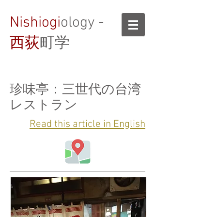
Nishiogi
ology -
西荻
町学
珍味亭：三世代の台湾
レストラン
Read this article in English