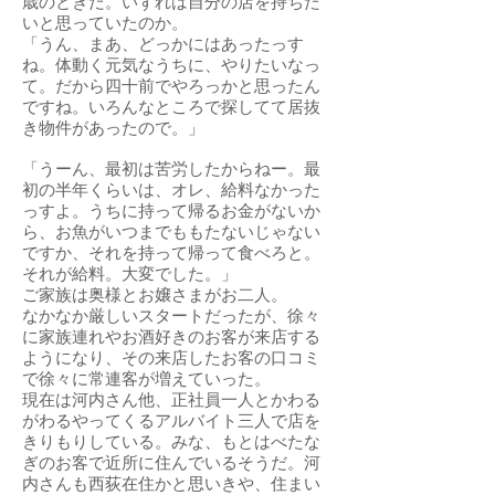
歳のときだ。いずれは自分の店を持ちた
いと思っていたのか。
「うん、まあ、どっかにはあったっす
ね。体動く元気なうちに、やりたいなっ
て。だから四十前でやろっかと思ったん
ですね。いろんなところで探してて居抜
き物件があったので。」
「うーん、最初は苦労したからねー。最
初の半年くらいは、オレ、給料なかった
っすよ。うちに持って帰るお金がないか
ら、お魚がいつまでももたないじゃない
ですか、それを持って帰って食べろと。
それが給料。大変でした。」
ご家族は奥様とお嬢さまがお二人。
なかなか厳しいスタートだったが、徐々
に家族連れやお酒好きのお客が来店する
ようになり、その来店したお客の口コミ
で徐々に常連客が増えていった。
現在は河内さん他、正社員一人とかわる
がわるやってくるアルバイト三人で店を
きりもりしている。みな、もとはべたな
ぎのお客で近所に住んでいるそうだ。河
内さんも西荻在住かと思いきや、住まい