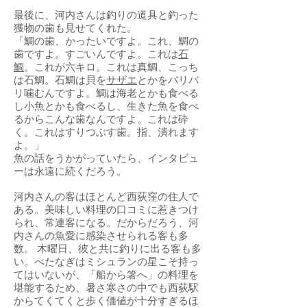
最後に、河内さんは釣りの道具と釣った
獲物の歯も見せてくれた。
「鯛の歯、かったいですよ。これ、鯛の
歯ですよ。すごいんですよ。これは
石
鯛
。これが六キロ。これは真鯛、こっち
は石鯛。石鯛は貝を
サザエ
とかをバリバ
リ噛むんですよ。鯛は海老とかも食べる
し小魚とかも食べるし、生きた魚を食べ
るからこんな歯なんですよ。これは砕
く。これはすりつぶす歯。指、潰れます
よ。」
魚の話をうかがっていたら、インタビュ
ーは永遠に続くだろう。
河内さんの客はほとんど西荻窪の住人で
ある。美味しい料理の口コミに惹きつけ
られ、常連客になる。だからだろう、河
内さんの魚愛に感染させられる客も多
数。 木曜日、彼と共に釣りに出る客も多
い。べたなぎはミシュランの星こそ持っ
てはいないが、「船から箸へ」の料理を
堪能するため、暑さ寒さの中でも西荻駅
からてくてくと歩く価値が十分すぎるほ