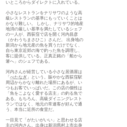
いところからダイレクトに入れている。
小さなレストランをナリサワのような高
級レストランの基準にもっていくことは
かなり難しい。 しかし、ナリサワ的地産
地消の厳しい基準を満たしているシェフ
の一人が、西荻窪で店を開く河内昌彦
（かわうちまさひこ）さんだ。 出身地の
新潟から地元産の魚を買うだけでなく、
自ら東京近郊の海で釣った魚を調理し、
客に提供している。正真正銘の「船から
箸へ」のシェフである。
河内さんが経営している小さな居酒屋は
「
べたなぎ
」という。賑やかな西荻窪駅
周辺からかなり離れた場所にあるが、い
つもお客でいっぱいだ。この店の個性は
「魚をこよなく愛する店主」の釣る魚で
ある。もちろん、高級ダイニングレスト
ランではなく、地元の常連客が好んで通
う、本当に近所の食堂だ。
一目見て「がたいがいい」と思わせる店
主の河内さん。出身は新潟県村上市出身