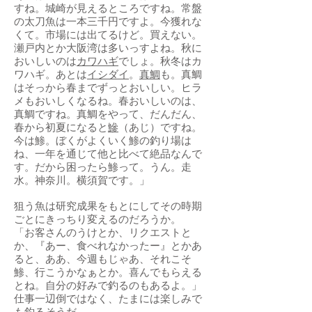
すね。城崎が見えるところですね。常盤
の太刀魚は一本三千円ですよ。今獲れな
くて。市場には出てるけど。買えない。
瀬戸内とか大阪湾は多いっすよね。秋に
おいしいのは
カワハギ
でしょ。秋冬はカ
ワハギ。あとは
イシダイ
。
真鯛
も。真鯛
はそっから春までずっとおいしい。ヒラ
メもおいしくなるね。春おいしいのは、
真鯛ですね。真鯛をやって、だんだん、
春から初夏になると
鰺
（あじ）ですね。
今は鯵。ぼくがよくいく鯵の釣り場は
ね、一年を通じて他と比べて絶品なんで
す。だから困ったら鯵って。うん。走
水。神奈川。横須賀です。」
狙う魚は研究成果をもとにしてその時期
ごとにきっちり変えるのだろうか。
「お客さんのうけとか、リクエストと
か、『あー、食べれなかったー』とかあ
ると、ああ、今週もじゃあ、それこそ
鯵、行こうかなぁとか。喜んでもらえる
とね。自分の好みで釣るのもあるよ。」
仕事一辺倒ではなく、たまには楽しみで