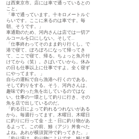
は西東京市。店には車で通っているとの
こと。
「車で通っています。十キロメートルぐ
らいです。ここに来るのは車です。毎
朝、そうです。」
車通勤のため、河内さんは店では一切ア
ルコールを口にしない。そして…
「仕事終わってそのまま釣り行くし。で
港で寝て、ぼろぼろになって帰ってき
て、ここで寝て、帰る。ちょっと魚片付
けてから（笑）。さばいていから。休み
の日も仕事以上に仕事ですよ。全く寝ず
にやってます。 」
自らの運転で自ら漁港へ行くのである。
そして釣りをする。そう、河内さんは、
趣味で釣った魚を出しているのではな
い。仕事の一環として釣りに行き、その
魚を店で出しているのだ。
「釣る日によって釣れるつれないがある
から。毎週行ってます。木曜日。木曜日
に釣りに行って金・土・日に釣り物があ
るよって。この前、鯵（アジ）丼食べた
よね。あれが横須賀沖で釣ってきた。」
「釣り場は、釣り物によりです。鯵は東