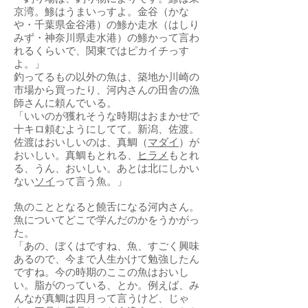
京湾。鯵はうまいっすよ。金谷（かな
や・千葉県金谷港）の鯵か走水（はしり
みず・神奈川県走水港）の鯵かって言わ
れるくらいで、関東ではピカイチっす
よ。」
釣ってるもの以外の魚は、築地か川崎の
市場から買ったり、河内さんの田舎の漁
師さんに頼んでいる。
「いいのが獲れそうな時期はおまかせで
十キロ頼むようにしてて。新潟、佐渡。
佐渡はおいしいのは、真鯛（
マダイ
）が
おいしい。真鯛もとれる、
ヒラメ
もとれ
る、うん、おいしい。あとは北にしかい
ない
ソイ
って言う魚。」
魚のこととなると饒舌になる河内さん。
魚についてどこで学んだのかをうかがっ
た。
「あの、ぼくはですね、魚、すごく興味
あるので、今まで人生かけて勉強したん
ですね。今の時期のここの魚はおいし
い。脂がのっている、とか。例えば、み
んなが真鯛は四月って言うけど、じゃ