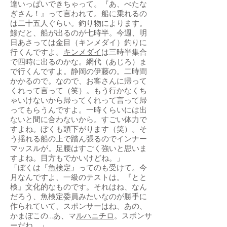
達いっぱいできちゃって。『あ、べたな
ぎさん！』って言われて。船に乗れるの
は二十五人ぐらい。釣り物によります。
鯵だと、船が出るのが七時半。今週、明
日あさっては金目（キンメダイ）釣りに
行くんですよ。
キンメダイ
は三時半集合
で四時に出るのかな。網代（あじろ）ま
で行くんですよ。静岡の伊藤の。二時間
かかるので。なので、お客さんに帰って
くれって言って（笑）。もう行かなくち
ゃいけないから帰ってくれって言って帰
ってもらうんですよ。一時くらいには出
ないと間に合わないから。すごい体力で
すよね。ぼくも頭下がります（笑）。そ
う揺れる船の上で踏ん張るのでインナー
マッスルが。足腰はすごく強いと思いま
すよね。目方もでかいけどね。」
「ぼくは『
魚検定
』ってのも受けて。今
月なんですよ、一級のテストは。『とと
検』文化的なものです。それはね、なん
だろう、魚検定委員みたいなのが勝手に
作られていて、スポンサーはね、あの、
かまぼこの…あ、マ
ルハニチロ
。スポンサ
ーだね。」