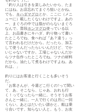
も釣るそうだ。
「釣り人は引きを楽しみたいから、たま
にはね。お店忘れてまぐろ狙いとかね。
でも、
キハダマグロ
とか、ここに（メニ
ューに）載したくないわけですよ。あの
ー、まぐろの中では脂がのらないまぐろ
なんで。普段
ホンマグロ
使っている以
上、お品書きにキハダ、釣り物って書い
たところでね、食べれば『あ？違う』っ
て言われるだけだから。だったら、加工
して使うんだったらいいんだけど、でか
いじゃないですか。工場じゃないんだか
らツナ缶作ったところでね。ツナの材料
だから。油たして煮るわけですよね。あ
れは。」
釣りにはお客達と行くことも多いそう
だ。
「お客さんが、今週どこ行くの?って聞い
て、あ、そこなら、じゃあ、おれも行
く！ってなったら一緒に。そうそうお客
さんと一緒に。一人で行くのは月に一回
くらい。あとはだいたい誰かと。船は乗
り合いです。知らない人と。もう、お友