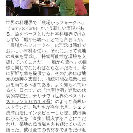
世界の料理界で「農場からフォークへ」
（farm-to-fork）という新しい表現があ
る。魚をベースとした日本料理界ではさ
しずめ「船から箸へ」とでも言おうか。
「農場からフォークへ」の理念は新鮮で
おいしい材料を使い、それによって現地
の農家を育成し、持続可能性な環境を支
援していくことだ。 「船から箸へ」の目
標も同じでなければならないだろう。客
に新鮮な魚を提供する。そのためには地
元の漁師を支援し、持続可能な漁業に焦
点を当てるべきである。よく知られてい
るが、日本でこの「地産地消」運動の代
表的存在は、ナリサワ（
世界のベストレ
ストラン５０
の１８番
）のような高級レ
ストランだ。私たちが今年七月、シェフ
成澤由浩にインタビューした際、彼は漁
師から魚を「直接」購入することにこだ
わり、築地の魚市場さえも避けていると
語った。彼は全ての食材をできるだけ近