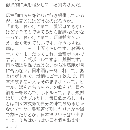
徹底的に魚を追及している河内さんだ。
店主御自ら魚を釣りに行き提供している
が、経営的にはどうなのだろうか。
「まあ、おかげさまで、贅沢はできない
けど子育てもできてるから順調なのかな
ーって。おかげさまで。店舗拡大？い
え、全く考えてないです。そうっすね。
席は二十二～二十五くらいです。お酒ベ
ースですよ。だってこれ、全部ボトルで
すよ。一升瓶ボトルですよ。焼酎です。
日本酒は常温で置けないから冷蔵庫が間
に合わない。日本酒は一杯二杯、で、あ
とはボトルで。最初にビール飲んで、日
本酒飲まない人はそのままボトルで。ビ
ール、ほんとちっちゃいの飲んで、日本
酒を一杯飲んで、ボトルって。ま、焼酎
はリーズナブルだし、毎日飲めるし。あ
とは割り方次第で自分の味で飲めるじゃ
ないですか。烏龍茶で割ったりとかお湯
で割ったりとか。日本酒？いっぱい出ま
すよ。うちはいっぱい日本酒も出ます
よ。」