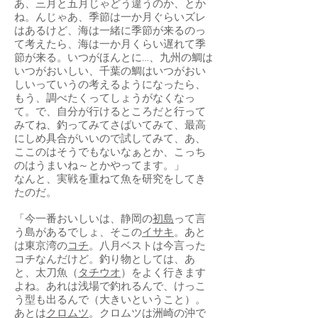
あ、三月と五月じゃどう違うのか、とか
ね。んじゃあ、季節は一か月ぐらいズレ
はあるけど、海は一緒に季節が来るのっ
て考えたら、海は一か月くらい遅れて季
節が来る。いつがほんとに…、九州の鯛は
いつがおいしい、千葉の鯛はいつがおい
しいっていうの考えるようになったら、
もう、調べたくってしょうがなくなっ
て。で、自分が行けるところだと行って
みてね、釣ってみてさばいてみて、最高
にしめ具合がいいので試してみて、あ、
ここのはそうでもないなぁとか、こっち
のはうまいね～とかやってます。」
なんと、実戦を重ねて魚を研究をしてき
たのだ。
「今一番おいしいは、静岡の
初島
って言
う島があるでしょ、そこの
イサキ
。あと
は東京湾の
コチ
。八月ベストは今言った
コチなんだけど。釣り物としては、あ
と、太刀魚（
タチウオ
）をよく行きます
よね。あれは浅場で釣れるんで、けっこ
う型も出るんで（大きいということ）。
あとは
クロムツ
。クロムツは洲崎の沖で