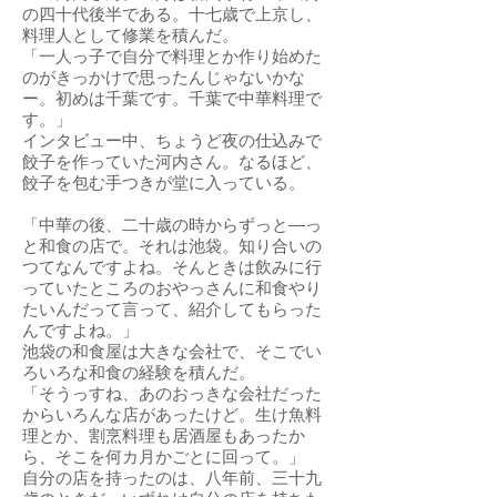
の四十代後半である。十七歳で上京し、
料理人として修業を積んだ。
「一人っ子で自分で料理とか作り始めた
のがきっかけで思ったんじゃないかな
ー。初めは千葉です。千葉で中華料理で
す。」
インタビュー中、ちょうど夜の仕込みで
餃子を作っていた河内さん。なるほど、
餃子を包む手つきが堂に入っている。
「中華の後、二十歳の時からずっと―っ
と和食の店で。それは池袋。知り合いの
つてなんですよね。そんときは飲みに行
っていたところのおやっさんに和食やり
たいんだって言って、紹介してもらった
んですよね。」
池袋の和食屋は大きな会社で、そこでい
ろいろな和食の経験を積んだ。
「そうっすね、あのおっきな会社だった
からいろんな店があったけど。生け魚料
理とか、割烹料理も居酒屋もあったか
ら、そこを何カ月かごとに回って。」
自分の店を持ったのは、八年前、三十九