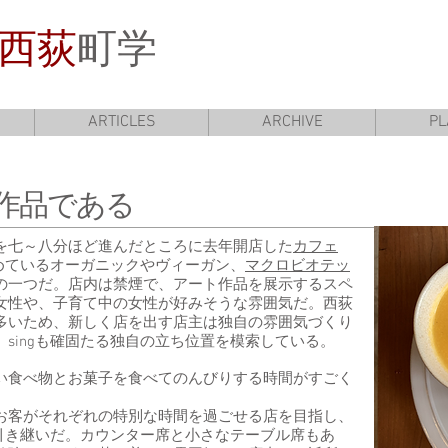
西荻
町学
ARTICLES
ARCHIVE
PL
作品である
を七～八分ほど進んだところに去年開店した
カフェ
めているオーガニックやヴィーガン、
マクロビオテッ
の一つだ。店内は禁煙で、アート作品を展示するスペ
女性や、子育て中の女性が好みそうな雰囲気だ。西荻
多いため、新しく店を出す店主は独自の雰囲気づくり
singも確固たる独自の立ち位置を模索している。
い食べ物とお菓子を食べてのんびりする時間がすごく
お客がそれぞれの特別な時間を過ごせる店を目指し、
ら引き継いだ。カウンター席と小さなテーブル席もあ