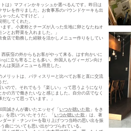
ットは）マフィンかキッシュか選べるんです。昨日は
クサレを作りました。お食事系のパウンドケーキも出
ちゃったんですけど。」
説明してくれた。
います。小麦粉とチーズが入った生地に卵となたねオ
モンとお野菜を入れました。」
飲食店で勤務した経験を活かしメニュー作りをしてい
なく西荻窪の外からもお客がやって来る。はす向かいに
ingに立ち寄ることも多い。外国人もヴィーガン向け
さんは英語メニューも用意した。
のメリットは、パティスリーと比べてお客と直に交流
うだ。
が近いので。それでもう『楽しい』って思うようになり
とかの方で働きたいなと感じました。自分の店でなく
事だなって思っています。」
和田誠さんが書いたエッセイ「
いつか聴いた歌
」をき
ng」を思いついたそうだ。「
いつか聴いた歌
」は、著
タンダード・ナンバーを取り上げつつ当時の思い出を振
いう曲についても思い出がつづられている。