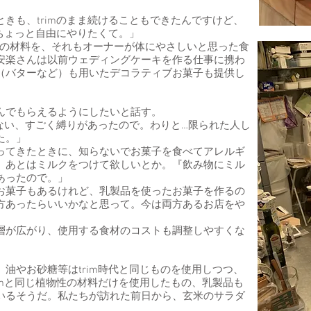
きも、trimのまま続けることもできたんですけど、
うちょっと自由にやりたくて。」
植物性の材料を、それもオーナーが体にやさしいと思った食
安楽さんは以前ウェディングケーキを作る仕事に携わ
（バターなど）も用いたデコラティブお菓子も提供し
んでもらえるようにしたいと話す。
わない、すごく縛りがあったので。わりと…限られた人し
た。」
ってきたときに、知らないでお菓子を食べてアレルギ
。あとはミルクをつけて欲しいとか。『飲み物にミル
あったので。」
お菓子もあるけれど、乳製品を使ったお菓子を作るの
方あったらいいかなと思って。今は両方あるお店をや
層が広がり、使用する食材のコストも調整しやすくな
油やお砂糖等はtrim時代と同じものを使用しつつ、
imと同じ植物性の材料だけを使用したもの、乳製品も
いるそうだ。私たちが訪れた前日から、玄米のサラダ