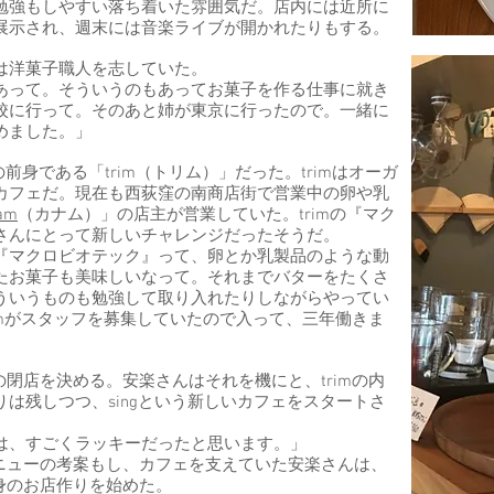
勉強もしやすい落ち着いた雰囲気だ。店内には近所に
展示され、週末には音楽ライブが開かれたりもする。
は洋菓子職人を志していた。
あって。そういうのもあってお菓子を作る仕事に就き
校に行って。そのあと姉が東京に行ったので。一緒に
めました。」
の前身である「trim（トリム）」だった。trimはオーガ
カフェだ。現在も西荻窪の南商店街で営業中の卵や乳
am
（カナム）」の店主が営業していた。trimの『マク
さんにとって新しいチャレンジだったそうだ。
『マクロビオテック』って、卵とか乳製品のような動
たお菓子も美味しいなって。それまでバターをたくさ
ういうものも勉強して取り入れたりしながらやってい
rimがスタッフを募集していたので入って、三年働きま
の閉店を決める。安楽さんはそれを機にと、trimの内
は残しつつ、singという新しいカフェをスタートさ
は、すごくラッキーだったと思います。」
メニューの考案もし、カフェを支えていた安楽さんは、
自身のお店作りを始めた。