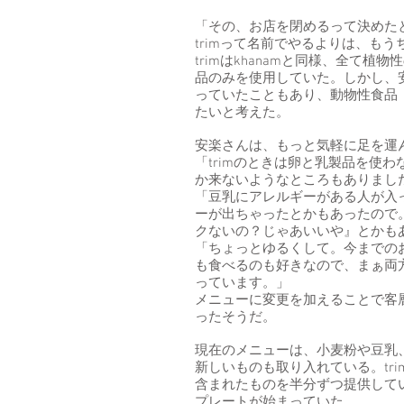
「その、お店を閉めるって決めたと
trimって名前でやるよりは、も
trimはkhanamと同様、全て
品のみを使用していた。しかし、
っていたこともあり、動物性食品
たいと考えた。
安楽さんは、もっと気軽に足を運
「trimのときは卵と乳製品を使
か来ないようなところもありまし
「豆乳にアレルギーがある人が入
ーが出ちゃったとかもあったので
クないの？じゃあいいや』とかも
「ちょっとゆるくして。今までの
も食べるのも好きなので、まぁ両
っています。」
メニューに変更を加えることで客
ったそうだ。
現在のメニューは、小麦粉や豆乳、
新しいものも取り入れている。tr
含まれたものを半分ずつ提供して
プレートが始まっていた。