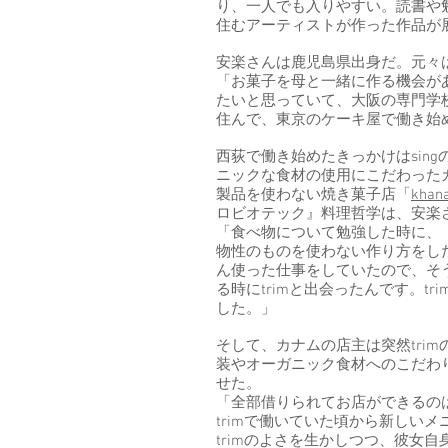
り、一人でも入りやすい。読書や
住むアーティストが作った作品が
安楽さんは鹿児島県出身だ。元々
「お菓子を母と一緒に作る機会が
たいと思っていて、大阪の専門学
住んで、東京のケーキ屋で働き始
西荻で働き始めたきっかけはsing
ニックな食材の使用にこだわった
製品を使わない焼き菓子店「
khan
ロビオテック』料理哲学は、安楽
「食べ物について勉強した時に、
物性のものを使わない作り方をし
ん使った仕事をしていたので、そ
る時にtrimと出会ったんです。t
した。」
そして、カナムの店主は突然trim
装やオーガニック食材へのこだわり
せた。
「全部借りられてお店ができるの
trimで働いていた頃から新しい
trimのよさを生かしつつ、彼女