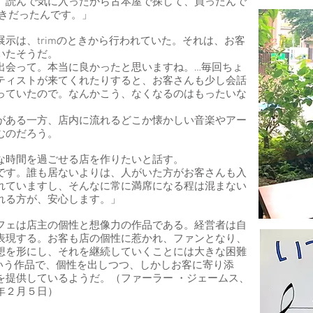
、読んで気に入ったから古本屋で探して、買ったんで
が好きだったんです。」
示は、trimのときから行われていた。それは、お客
いたそうだ。
出会って。本当に良かったと思いますね。…毎回ちょ
ティストが来てくれたりすると、お客さんも少し会話
っていたので。なんかこう、なくなるのはもったいな
がある一方、店内に流れるどこか懐かしい音楽やアー
むのだろう。
な時間を過ごせる店を作りたいと話す。
です。誰も居ないよりは、人がいた方がお客さんも入
れていますし、そんなに常に満席になる程は混まない
れる方が、安心します。」
フェは店主の個性と想像力の作品である。経営者は自
表現する。お客も店の個性に惹かれ、ファンとなり、
想を形にし、それを継続していくことには大きな困難
という作品で、個性を出しつつ、しかしお客に寄り添
を提供しているようだ。（ファーラー ・ジェームス、
年２月５日）