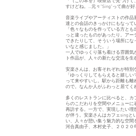
「（この本を）喫茶店で見つけて
すけどね。…元々”Sing”って曲
音楽ライブやアーティストの作品展
達との会話のきっかけにもなって
「色々なものを作っている方とも
っと違ったものがあったり。アー
できたりして、そういう場所にな
いなと感じました。」
一人でゆっくり落ち着ける雰囲気
ト作品が、人々の新たな交流を生
安楽さんは、お客それぞれが特別
「ゆっくりしてもらえると嬉しい
って来やすいし。駅から距離も離
ので。なんか人がふわっと居てく
多くのレストランに比べると、カ
らのこだわりを空間やメニューに
再訪する。一方で、実現したい理
が伴う。安楽さんはカフェsing
い、人々が憩い集う魅力的な空間
河合真由子、木村史子、２０２０