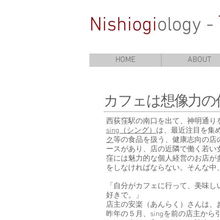
Nishiogi
ology -
HOME
ABOUT
カフェは想像力の
西荻窪駅の南口を出て、神明通り
sing（シング）
は、最近注目を集
ク
等の食品を扱う、健康志向の店
ースがあり、店の近隣で働く若い
窪には魅力的な個人経営のお店が
をしなければならない。そんな中、
「自分がカフェに行って、美味し
好きで。」
店主の安楽（あんらく）さんは、
昨年の５月、singを前の店主か