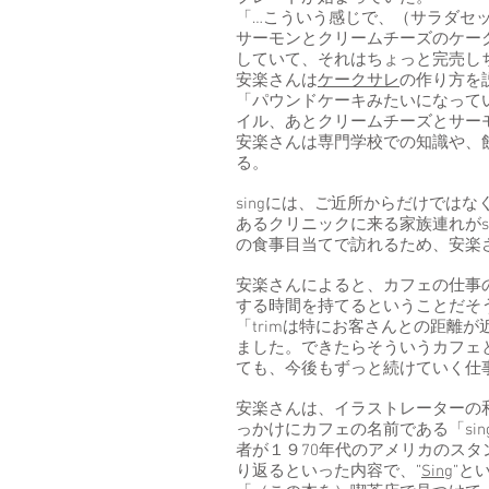
「…こういう感じで、（サラダセ
サーモンとクリームチーズのケー
していて、それはちょっと完売し
安楽さんは
ケークサレ
の作り方を
「パウンドケーキみたいになって
イル、あとクリームチーズとサー
安楽さんは専門学校での知識や、
る。
singには、ご近所からだけでは
あるクリニックに来る家族連れがs
の食事目当てで訪れるため、安楽
安楽さんによると、カフェの仕事
する時間を持てるということだそ
「trimは特にお客さんとの距離
ました。できたらそういうカフェ
ても、今後もずっと続けていく仕
安楽さんは、イラストレーターの
っかけにカフェの名前である「si
者が１９70年代のアメリカのス
り返るといった内容で、”
Sing
”と