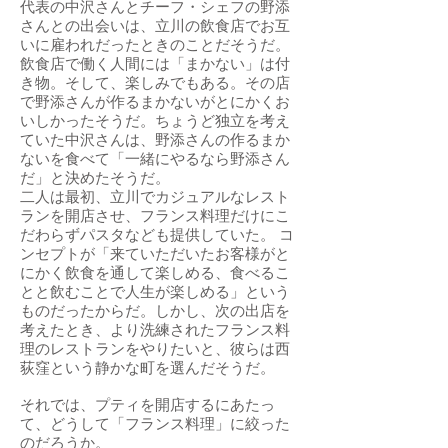
代表の中沢さんとチーフ・シェフの野添
さんとの出会いは、立川の飲食店でお互
いに雇われだったときのことだそうだ。
飲食店で働く人間には「まかない」は付
き物。そして、楽しみでもある。その店
で野添さんが作るまかないがとにかくお
いしかったそうだ。ちょうど独立を考え
ていた中沢さんは、野添さんの作るまか
ないを食べて「一緒にやるなら野添さん
だ」と決めたそうだ。
二人は最初、立川でカジュアルなレスト
ランを開店させ、フランス料理だけにこ
だわらずパスタなども提供していた。 コ
ンセプトが「来ていただいたお客様がと
にかく飲食を通して楽しめる、食べるこ
とと飲むことで人生が楽しめる」という
ものだったからだ。しかし、次の出店を
考えたとき、より洗練されたフランス料
理のレストランをやりたいと、彼らは西
荻窪という静かな町を選んだそうだ。
それでは、プティを開店するにあたっ
て、どうして「フランス料理」に絞った
のだろうか。