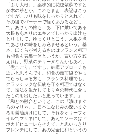
『ぶり大根』。薬味的に花穂紫蘇ですと
か木の芽とか。これもまぁ、表記はこう
ですが、ぶりも味をしっかりと入れて、
その後でバーナーで軽くあぶるなどし
て。あさりの餡も、あ、下に敷いてある
大根もあさりのエキスでしっかり出汁を
とりまして、ゆっくりとこう、大根を煮
てあさりの味をしみ込ませるという。基
本、ぼくらが考えるものはフランス料理
も和食も表裏一体というか。言い方を変
えれば、野菜のテリーヌなんかもあれ、
『煮こごり』ですし。結構アプローチも
近いと思うんです。和食の最前線でやっ
てらっしゃる方も、フランス料理でも。
クラッシックな伝統を守る料理ではなく
て、技法を生かしてより今の時代に合っ
たものを出したいと思っています。」
「和との融合というと、この『漬けまぐ
ろのマリネ』。日本になじみの深いまぐ
ろを醤油漬けにして、それをオリーブオ
イルでマリネにして、あえてソースはア
ポカドピューレをそえて、と思いっきり
フレンチにして。あの完全に和というの