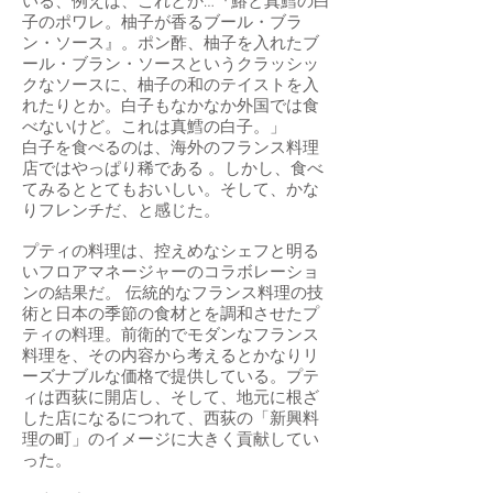
いる、例えば、これとか…『鰆と真鱈の白
子のポワレ。柚子が香るブール・ブラ
ン・ソース』。ポン酢、柚子を入れたブ
ール・ブラン・ソースというクラッシッ
クなソースに、柚子の和のテイストを入
れたりとか。白子もなかなか外国では食
べないけど。これは真鱈の白子。」
白子を食べるのは、海外のフランス料理
店ではやっぱり稀である 。しかし、食べ
てみるととてもおいしい。そして、かな
りフレンチだ、と感じた。
プティの料理は、控えめなシェフと明る
いフロアマネージャーのコラボレーショ
ンの結果だ。 伝統的なフランス料理の技
術と日本の季節の食材とを調和させたプ
ティの料理。前衛的でモダンなフランス
料理を、その内容から考えるとかなりリ
ーズナブルな価格で提供している。プテ
ィは西荻に開店し、そして、地元に根ざ
した店になるにつれて、西荻の「新興料
理の町」のイメージに大きく貢献してい
った。