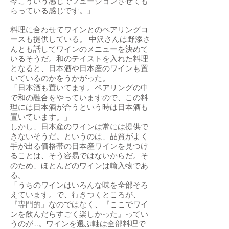
今こういう感じでフュージョンさせても
らっている感じです。」
料理に合わせてワインとのペアリングコ
ースも提供している。 中沢さんは野添さ
んとも話してワインのメニューを決めて
いるそうだ。和のテイストを入れた料理
となると、日本酒や日本産のワインも置
いているのかをうかがった。
「日本酒も置いてます。ペアリングの中
で和の融合をやっていますので、この料
理には日本酒が合うという時は日本酒も
置いています。」
しかし、日本産のワインは常には提供で
きないそうだ。というのは、品質がよく
手が出る価格帯の日本産ワインを見つけ
ることは、そう容易ではないからだ。そ
のため、ほとんどのワインは輸入物であ
る。
「うちのワインはいろんな味を全部そろ
えています。で、行きつくところが、
『専門的』なのではなく、『ここでワイ
ンを飲んだらすごく楽しかった』ってい
うのが…。ワインを選ぶ軸は全部料理で