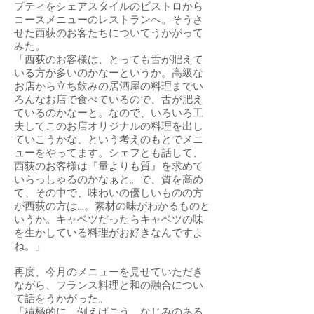
プティをシェアスタイルのビストロから
コースメニューのレストランへ。そうさ
せた西荻のお客たちについてうかがって
みた。
「西荻のお客様は、とっても舌が肥えて
いる方が多いのかなーというか。高級な
お店から立ち飲みの居酒屋の料理までい
ろんなお店で食べているので、舌が肥え
ているのかなーと。なので、いろいろ工
夫してこのお店オリジナルの料理を出し
ていこうかな、という考えのもとでメニ
ューをやってます。シェフとも話して、
西荻のお客様は『量よりも質』を求めて
いらっしゃるのかなぁと。で、質を高め
て、その中で、味わいの優しいものの方
が西荻の方は…。素材の味がわかるものと
いうか。キャベツだったらキャベツの味
を生かしている料理がお好きなんですよ
ね。」
再度、今月のメニューを見せていただき
ながら、フランス料理と和の融合につい
て話をうかがった。
「積極的に、例えばこう、なじみのある