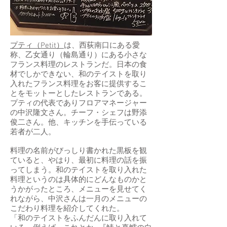
プティ（Petit）
は、西荻南口にある愛
称、乙女通り（輪島通り）にある小さな
フランス料理のレストランだ。日本の食
材でしかできない、和のテイストを取り
入れたフランス料理をお客に提供するこ
とをモットーとしたレストランである。
プティの代表でありフロアマネージャー
の中沢隆文さん。チーフ・シェフは野添
俊二さん。他、キッチンを手伝っている
若者が二人。
料理の名前がびっしり書かれた黒板を観
ていると、やはり、最初に料理の話を振
ってしまう。和のテイストを取り入れた
料理というのは具体的にどんなものかと
うかがったところ、メニューを見せてく
れながら、中沢さんは一月のメニューの
こだわり料理を紹介してくれた。
「和のテイストをふんだんに取り入れて