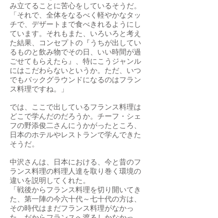
み立てることに苦心をしているそうだ。
「それで、全体をなるべく軽やかなタッ
チで、デザートまで食べきれるようにし
ています。それもまた、いろいろと考え
た結果、コンセプトの『うちが出してい
るものと飲み物でその日、いい時間が過
ごせてもらえたら』、特にこうジャンル
にはこだわらないというか。ただ、いつ
でもバックグラウンドになるのはフラン
ス料理ですね。」
では、ここで出しているフランス料理は
どこで学んだのだろうか。チーフ・シェ
フの野添俊二さんにうかがったところ、
日本のホテルやレストランで学んできた
そうだ。
中沢さんは、日本における、今と昔のフ
ランス料理の料理人達を取り巻く環境の
違いを説明してくれた。
「戦後からフランス料理を切り開いてき
た、第一陣の今六十代～七十代の方は、
その時代はまだフランス料理がなかっ