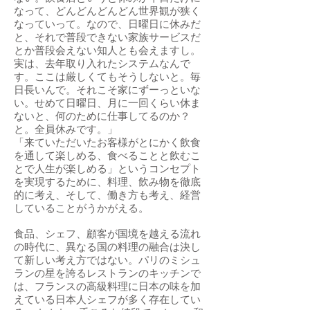
なって、どんどんどんどん世界観が狭く
なっていって。なので、日曜日に休みだ
と、それで普段できない家族サービスだ
とか普段会えない知人とも会えますし。
実は、去年取り入れたシステムなんで
す。ここは厳しくてもそうしないと。毎
日長いんで。それこそ家にずーっといな
い。せめて日曜日、月に一回くらい休ま
ないと、何のために仕事してるのか？
と。全員休みです。」
「来ていただいたお客様がとにかく飲食
を通して楽しめる、食べることと飲むこ
とで人生が楽しめる」というコンセプト
を実現するために、料理、飲み物を徹底
的に考え、そして、働き方も考え、経営
していることがうかがえる。
食品、シェフ、顧客が国境を越える流れ
の時代に、異なる国の料理の融合は決し
て新しい考え方ではない。パリのミシュ
ランの星を誇るレストランのキッチンで
は、フランスの高級料理に日本の味を加
えている日本人シェフが多く存在してい