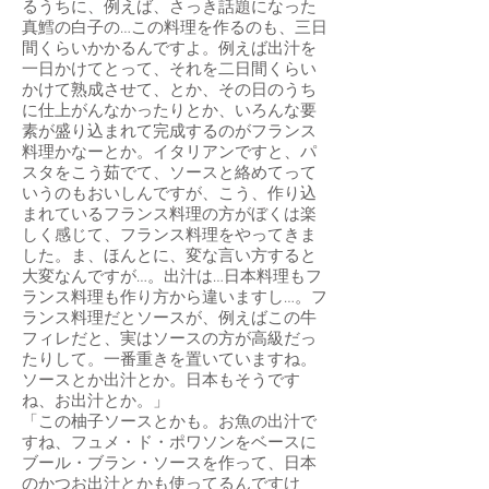
るうちに、例えば、さっき話題になった
真鱈の白子の…この料理を作るのも、三日
間くらいかかるんですよ。例えば出汁を
一日かけてとって、それを二日間くらい
かけて熟成させて、とか、その日のうち
に仕上がんなかったりとか、いろんな要
素が盛り込まれて完成するのがフランス
料理かなーとか。イタリアンですと、パ
スタをこう茹でて、ソースと絡めてって
いうのもおいしんですが、こう、作り込
まれているフランス料理の方がぼくは楽
しく感じて、フランス料理をやってきま
した。ま、ほんとに、変な言い方すると
大変なんですが…。出汁は…日本料理もフ
ランス料理も作り方から違いますし…。フ
ランス料理だとソースが、例えばこの牛
フィレだと、実はソースの方が高級だっ
たりして。一番重きを置いていますね。
ソースとか出汁とか。日本もそうです
ね、お出汁とか。」
「この柚子ソースとかも。お魚の出汁で
すね、フュメ・ド・ポワソンをベースに
ブール・ブラン・ソースを作って、日本
のかつお出汁とかも使ってるんですけ