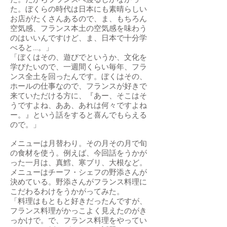
た。だからフランスへ渡るしかなかっ
た。ぼくらの時代は日本にも素晴らしい
お店がたくさんあるので、ま、もちろん
空気感、フランス本土の空気感を味わう
のはいいんですけど、ま、日本で十分学
べると…。」
「ぼくはその、遊びでというか、文化を
学びたいので、一週間くらい毎年、フラ
ンス全土を回ったんです。ぼくはその、
ホールの仕事なので、フランスが好きで
来ていただける方に、『あー、そこはそ
うですよね、ああ、あれは何々ですよね
ー。』という話をすると喜んでもらえる
ので。」
メニューは月替わり。その月その月で旬
の食材を使う。例えば、今回話をうかが
った一月は、真鱈、寒ブリ、大根など。
メニューはチーフ・シェフの野添さんが
決めている。野添さんがフランス料理に
こだわるわけをうかがってみた。
「料理はもともと好きだったんですが、
フランス料理がかっこよく見えたのがき
っかけで。で、フランス料理をやってい