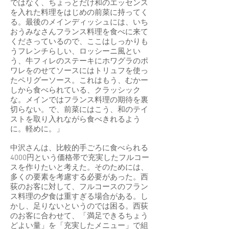
ではなく、ちょっとだけ和のエッセンス
を入れた料理をはじめの前菜に持ってく
る。最後のメインディッシュには、いち
おうみなさんフランス料理を食べに来て
くださっているので、ここはしっかりも
うフレンチらしい、ロッシーニ風とい
う、牛フィレのステーキにホワグラのポ
ワレをのせてソースにはトリュフを使っ
たペリグーソース。これはもう、むかー
しから食べられている、クラッシック
な。メインではフランス料理の期待を裏
切らない。で、前菜にはこう、和のテイ
ストを取り入れながら食べきれるよう
に。軽めに。」
中沢さんは、比較的手ごろに食べられる
4000円という価格帯で充実したフルコー
スを作りたいと考えた。そのためには、
多くの要素を考慮する必要があった。西
荻のお客に対して、フルコースのフラン
ス料理の夕食は重すぎる場合がある。し
かし、足りないというのでは困る。西荻
のお客に合わせて、「満足できるちょう
どよい量」を「充実したメニュー」で組