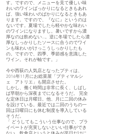
す。ですので、メニューを見て優しい味
わいのワインばっかりになるときもあれ
ば、強い味わいのばかりになるときもあ
ります。ですので、『なに』というのは
ないです。夏場でしたら軽やかな味わい
のワインになりますし。暑いですから濃
厚なのは飲めない…。逆に冬場でしたら濃
厚なしっかりしたソースに合うのでワイ
ンも味わいがけっこうしっかりしたも
の。ですので、四季、季節感を意識した
ワイン。それが軸です。」
今や西荻の人気店となったプティは、
2016年11月にお総菜屋「プティマルシ
ェ アトリエ」も開店させた。
しかし、働く時間は非常に長く、しばし
ば早朝から深夜までになるそうだ。 完全
な定休日は月曜日。他、月に二回の休み
を設けている。最近では二回のうちの一
回は日曜日にも休む制度を導入している
そうだ。
「 どうしてもこういう仕事なので、プラ
イベートが充実しないといい仕事ができ
ない。飲食店というと休みが平日だけに