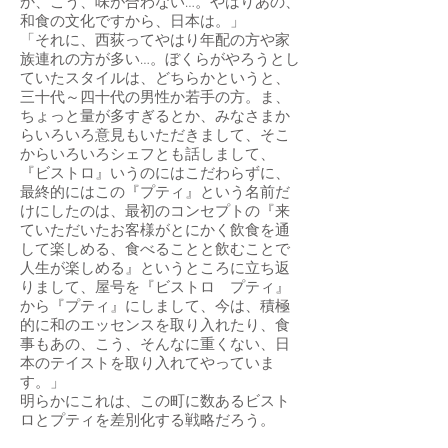
か、こう、味が合わない…。やはりあの、
和食の文化ですから、日本は。」
「それに、西荻ってやはり年配の方や家
族連れの方が多い…。ぼくらがやろうとし
ていたスタイルは、どちらかというと、
三十代～四十代の男性か若手の方。ま、
ちょっと量が多すぎるとか、みなさまか
らいろいろ意見もいただきまして、そこ
からいろいろシェフとも話しまして、
『ビストロ』いうのにはこだわらずに、
最終的にはこの『プティ』という名前だ
けにしたのは、最初のコンセプトの『来
ていただいたお客様がとにかく飲食を通
して楽しめる、食べることと飲むことで
人生が楽しめる』というところに立ち返
りまして、屋号を『ビストロ プティ』
から『プティ』にしまして、今は、積極
的に和のエッセンスを取り入れたり、食
事もあの、こう、そんなに重くない、日
本のテイストを取り入れてやっていま
す。」
明らかにこれは、この町に数あるビスト
ロとプティを差別化する戦略だろう。