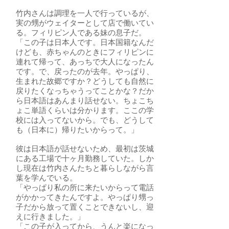
竹内さんは調理を一人で行っているが、
実の甥がウェイターとして店で働いてい
る。フィリピン人である妹の息子だ。
「この子は日本人です。日本国籍なんだ
けども、赤ちゃんのときにフィリピンに
連れて帰って、あっちで大人になったん
です。で、戻ったのが去年。やっぱり、
生まれた故郷ですか？どうしても自然に
戻りたくなっちゃうってことかな？だか
ら日本語はあんまり話せない。ちょこち
ょこ単語くらいは分かります。ここの学
校には入ってないから。でも、どうして
も（日本に）帰りたいからって。」
彼は日本語が話せないため、最初は茨城
にある工場で十ヶ月勤務していた。しか
し現在は竹内さんたちと暮らしながら言
葉を学んでいる。
「やっぱり私の所に来たいからって電話
がかかってきたんですよ。やっぱり甥っ
子だから放って置くことできないし、迎
えに行きました。」
「この子が入ってから、うんと楽になっ