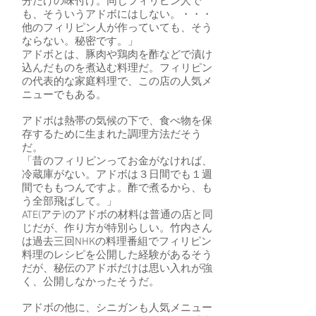
分だけの味付け。同じフィリピン人で
も、そういうアドボにはしない。・・・
他のフィリピン人が作っていても、そう
ならない。秘密です。」
アドボとは、豚肉や鶏肉を酢などで漬け
込んだものを煮込む料理だ。フィリピン
の代表的な家庭料理で、この店の人気メ
ニューでもある。
アドボは熱帯の気候の下で、食べ物を保
存するために生まれた調理方法だそう
だ。
「昔のフィリピンってお金がなければ、
冷蔵庫がない。アドボは３日間でも１週
間でももつんですよ。酢で煮るから、も
う全部飛ばして。」
ATE(アテ)のアドボの材料は普通の店と同
じだが、作り方が特別らしい。竹内さん
は過去三回NHKの料理番組でフィリピン
料理のレシピを公開した経験があるそう
だが、秘伝のアドボだけは思い入れが強
く、公開しなかったそうだ。
アドボの他に、シニガンも人気メニュー