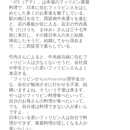
「ATE（アテ）」は本場のフィリピン家庭
料理で、日本に住むフィリピン人をはじ
めとした多くのお客達を魅了している。
駅の南口を出て、西荻南中央通りを進む
と、店の看板が目に入る。店主の竹内真
弓（たけうち まゆみ）さんは三十七年
前に来日し、その後日本人の夫と結婚、
帰化したそうだ。結婚してから現在ま
で、ここ西荻窪で暮らしている。
竹内さんによると、中央線沿線に住むフ
ィリピン人は少なくないそうだ。会社員
や学生といった若いフィリピン人もよく
来店する。
「フィリピンからscholarship(奨学金)か
な、会社が勉強させに行かせる子達、結
構いますよね。そういう子達は来ます。
やっぱりフィリピン料理食べたいって。
自分のお母さんの料理が食べたいって。
でも、自分達は料理できない人が多いん
ですよ。」
日本にいる若いフィリピン人は自分で料
理ができず、家庭料理が恋しくなる人が
多いらしい。