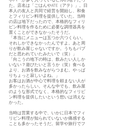
やバーが多く入っているビルの地下だっ
た。店名は「ごはんやATE（アテ）」。日
本人の友人と共同で経営を開始し、和食
とフィリピン料理を提供していた。当時
の店は地下だったので、本格的なフィリ
ピン料理を作るために必要な調理器具を
置くことができなかったそうだ。
「本当にメニューは五つか六つくらい。
それしかできなかったんですよ。あと周
りが飲み屋じゃないですか。うちもパブ
だと思われていたみたいで（笑）」
「向こうの地下の時は、飲みたい人しか
いない？遊びたいと言うか（笑）食べる
より、お酒を飲みながらつまむ。やっぱ
りちょっと寂しいよね。」
お客はお酒が中心で料理を頼まない人が
多かったらしい。そんな中でも、飲み屋
のような形式でなく、本格的なフィリピ
ン料理を提供したいという想いは消えな
かった。
当時は営業する中で、いかに日本でフィ
リピン料理が知られていないか痛感する
ことも多かったそうだ。留学や旅行でフ