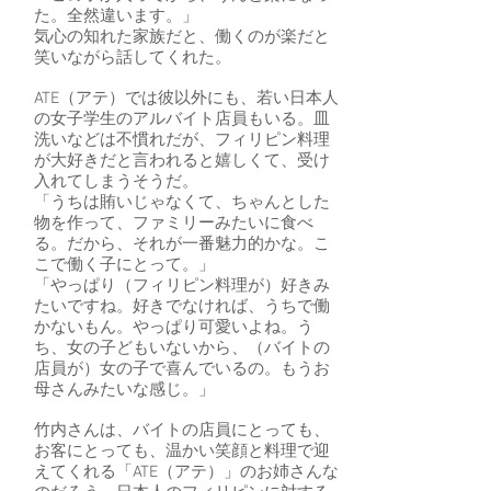
た。全然違います。」
気心の知れた家族だと、働くのが楽だと
笑いながら話してくれた。
ATE（アテ）では彼以外にも、若い日本人
の女子学生のアルバイト店員もいる。皿
洗いなどは不慣れだが、フィリピン料理
が大好きだと言われると嬉しくて、受け
入れてしまうそうだ。
「うちは賄いじゃなくて、ちゃんとした
物を作って、ファミリーみたいに食べ
る。だから、それが一番魅力的かな。こ
こで働く子にとって。」
「やっぱり（フィリピン料理が）好きみ
たいですね。好きでなければ、うちで働
かないもん。やっぱり可愛いよね。う
ち、女の子どもいないから、（バイトの
店員が）女の子で喜んでいるの。もうお
母さんみたいな感じ。」
竹内さんは、バイトの店員にとっても、
お客にとっても、温かい笑顔と料理で迎
えてくれる「ATE（アテ）」のお姉さんな