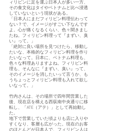
ィリピンに足を運ぶ日本人が多い一方、
その食文化はタイやベトナムと比べ浸透
していないという現状がある。
「日本人にまだフィリピン料理伝わって
ない？で、イメージがすごい下なんです
よ。心が痛くなるくらい、色々聞きまし
たね。フィリピン料理って『まずい、臭
い』って。」
「絶対に良い場所を見つけたら、移動し
たいな、本格的なフィリピン料理を作り
たいなって。日本に、ベトナム料理も、
色々な料理ありますよね。フィリピン料
理も、そんなに『まずい、臭い』って、
そのイメージを消したいって言うか、も
うちょっとフィリピン料理も入れて欲し
いなって。」
竹内さんは、その場所で四年間営業した
後、現在店を構える西荻南中央通りに移
転し、「ATE（アテ）」として再始動し
た。
地下で営業していた頃よりも店に入りや
すくなり、客層も広がった。現在のお客
のほとんどが日本人で、フィリピン人は