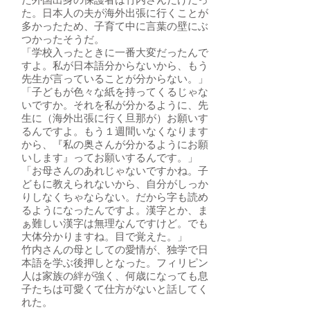
た外国出身の保護者は竹内さんだけだっ
た。日本人の夫が海外出張に行くことが
多かったため、子育て中に言葉の壁にぶ
つかったそうだ。
「学校入ったときに一番大変だったんで
すよ。私が日本語分からないから、もう
先生が言っていることが分からない。」
「子どもが色々な紙を持ってくるじゃな
いですか。それを私が分かるように、先
生に（海外出張に行く旦那が）お願いす
るんですよ。もう１週間いなくなります
から、『私の奥さんが分かるようにお願
いします』ってお願いするんです。」
「お母さんのあれじゃないですかね。子
どもに教えられないから、自分がしっか
りしなくちゃならない。だから字も読め
るようになったんですよ。漢字とか、ま
ぁ難しい漢字は無理なんですけど。でも
大体分かりますね。目で覚えた。」
竹内さんの母としての愛情が、独学で日
本語を学ぶ後押しとなった。フィリピン
人は家族の絆が強く、何歳になっても息
子たちは可愛くて仕方がないと話してく
れた。