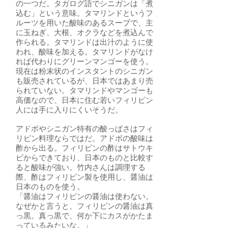
の一つだ。タガログ語でシニガンは「煮
込む」という意味。タマリンドというフ
ルーツを用いた酸味のあるスープで、主
に玉ねぎ、大根、オクラなどを煮込んで
作られる。タマリンドは出汁のように使
われ、酸味を加える。タマリンドがなけ
れば代わりにグリーンマンゴーを使う。
現在は粉末状のインスタントのシニガン
も販売されているが、日本ではあまり売
られていない。タマリンドやマンゴーも
高価なので、日本に住む若いフィリピン
人には手に入りにくいそうだ。
アドボやシニガン特有の酸っぱさはフィ
リピン料理ならではだ。アドボの酸味は
酢から出る。フィリピンの酢はサトウキ
ビからできており、日本のものと比較す
ると酸味が強い。竹内さんは調理する
際、酢はフィリピン製を使用し、醤油は
日本のものを使う。
「醤油はフィリピンの醤油は使わない。
なぜかと言うと、フィリピンの醤油は真
っ黒。真っ黒で、何か下にカスがかたま
っているみたいな。」