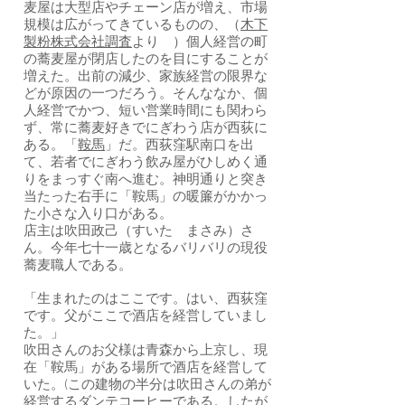
麦屋は大型店やチェーン店が増え、市場
規模は広がってきているものの、（
木下
製粉株式会社調査
より ）個人経営の町
の蕎麦屋が閉店したのを目にすることが
増えた。出前の減少、家族経営の限界な
どが原因の一つだろう。そんななか、個
人経営でかつ、短い営業時間にも関わら
ず、常に蕎麦好きでにぎわう店が西荻に
ある。「
鞍馬
」だ。西荻窪駅南口を出
て、若者でにぎわう飲み屋がひしめく通
りをまっすぐ南へ進む。神明通りと突き
当たった右手に「鞍馬」の暖簾がかかっ
た小さな入り口がある。
店主は吹田政己（すいた まさみ）さ
ん。今年七十一歳となるバリバリの現役
蕎麦職人である。
「生まれたのはここです。はい、西荻窪
です。父がここで酒店を経営していまし
た。」
吹田さんのお父様は青森から上京し、現
在「鞍馬」がある場所で酒店を経営して
いた。(この建物の半分は吹田さんの弟が
経営する
ダンテコーヒー
である。したが