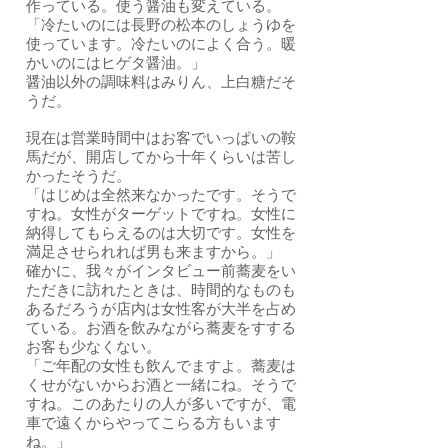
作っている。使う醤油も変えている。
「冷たいのには長野の松本のしょうゆを
使っています。冷たいのによく合う。暖
かいのにはヒゲタ醤油。」
醤油以外の調味料はみりん、上白糖だそ
うだ。
現在は営業時間中はお客でいっぱいの鞍
馬だが、開店してから十年くらいは苦し
かったそうだ。
「はじめは全然来なかったです。そうで
すね。女性がターゲットですね。女性に
納得してもらえるのは大切です。女性を
満足させられれば男も来ますから。」
確かに、我々がインタビュー前蕎麦をい
ただきに訪れたときは、時間的なものも
あるだろうが店内は女性客が大半を占め
ている。お酒を飲みながら蕎麦をすする
お客も少なくない。
「ご年配の女性も飲んでますよ。蕎麦は
くせがないからお酒と一緒にね。そうで
すね。このあたりの人が多いですが、電
車で遠くからやってこらる方もいます
ね。」