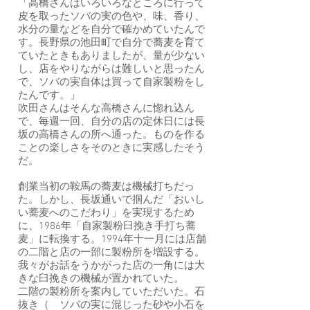
「高橋さんはいろいろなところに行って
皮を取ったソバの実の色や、味、香り、
水分の量などを自分で確かめていたんで
す。長野県の池田町で自分で蕎麦を育て
ていたときもありましたが、量が少ない
し、店をやりながらは難しいと思ったん
で、ソバの実自体は買って自家製粉をし
たんです。」
吹田さんはそんな高橋さんに惚れ込ん
で、毎週一回、自分の店の定休日には長
坂の高橋さんの所へ通った。ものを作る
ことの楽しさをそのときに実感したそう
だ。
創業当初の鞍馬の蕎麦は機械打ちだっ
た。しかし、長坂通いで掴んだ「おいし
い蕎麦へのこだわり」を実現するため
に、1986年「自家製粉臼挽き手打ち蕎
麦」に転換する。1994年十一月には店舗
の二階と店の一部に製粉所を増設する。
我々がお話をうかがった店の一角には大
きな臼挽きの機械が置かれていた。
二階の製粉所を案内していただいた。石
抜き（ ソバの実に混じった砂や小石を