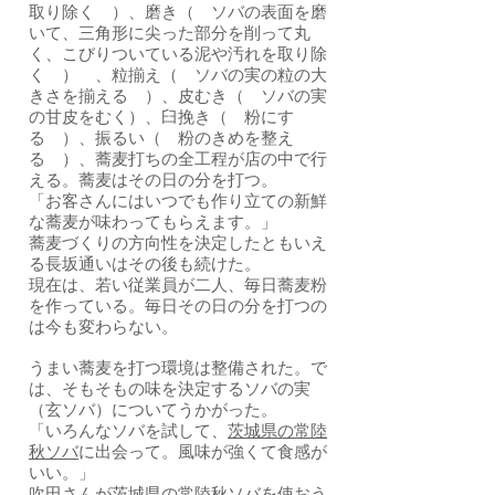
取り除く ）、磨き（ ソバの表面を磨
いて、三角形に尖った部分を削って丸
く、こびりついている泥や汚れを取り除
く ） 、粒揃え（ ソバの実の粒の大
きさを揃える ）、皮むき（ ソバの実
の甘皮をむく）、臼挽き（ 粉にす
る ）、振るい（ 粉のきめを整え
る ）、蕎麦打ちの全工程が店の中で行
える。蕎麦はその日の分を打つ。
「お客さんにはいつでも作り立ての新鮮
な蕎麦が味わってもらえます。」
蕎麦づくりの方向性を決定したともいえ
る長坂通いはその後も続けた。
現在は、若い従業員が二人、毎日蕎麦粉
を作っている。毎日その日の分を打つの
は今も変わらない。
うまい蕎麦を打つ環境は整備された。で
は、そもそもの味を決定するソバの実
（玄ソバ）についてうかがった。
「いろんなソバを試して、
茨城県の常陸
秋ソバ
に出会って。風味が強くて食感が
いい。」