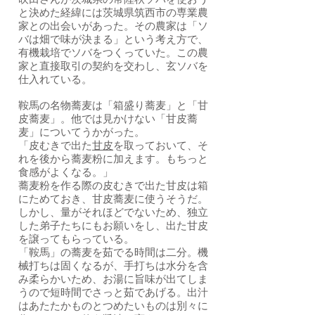
吹田さんが茨城県の常陸秋ソバを使おう
と決めた経緯には茨城県筑西市の専業農
家との出会いがあった。その農家は「ソ
バは畑で味が決まる」という考え方で、
有機栽培でソバをつくっていた。この農
家と直接取引の契約を交わし、玄ソバを
仕入れている。
鞍馬の名物蕎麦は「箱盛り蕎麦」と「甘
皮蕎麦」。他では見かけない「甘皮蕎
麦」についてうかがった。
「皮むきで出た
甘皮
を取っておいて、そ
れを後から蕎麦粉に加えます。もちっと
食感がよくなる。」
蕎麦粉を作る際の皮むきで出た甘皮は箱
にためておき、甘皮蕎麦に使うそうだ。
しかし、量がそれほどでないため、独立
した弟子たちにもお願いをし、出た甘皮
を譲ってもらっている。
「鞍馬」の蕎麦を茹でる時間は二分。機
械打ちは固くなるが、手打ちは水分を含
み柔らかいため、お湯に旨味が出てしま
うので短時間でさっと茹であげる。出汁
はあたたかものとつめたいものは別々に