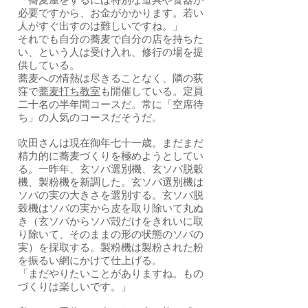
「蕎麦屋をするには特別な道具や食器が
必要ですから、お金がかかります。若い
人がすぐ出すのは難しいですね。」
それでも自分の蕎麦で自分の店を持ちた
い、という人は受け入れ、修行の場を提
供している。
蕎麦への情熱は尽きることなく、隣の荻
窪で
蕎麦打ち教室
も開催している。定員
二十名の半年間コースだ。常に「空席待
ち」の人気のコースだそうだ。
吹田さんは現在御年七十一歳。まだまだ
精力的に蕎麦づくりを極めようとしてい
る。一昨年、玄ソバ選別機、玄ソバ脱穀
機、製粉機を新調した。玄ソバ選別機は
ソバの実の大きさを選別する。玄ソバ脱
穀機はソバの実から皮を取り除いて丸ぬ
き（玄ソバからソバ殻だけをきれいに取
り除いて、そのままの形の状態のソバの
実）を採取する。製粉機は製粉された粉
を振るい網にかけて仕上げる。
「まだやりたいことがありますね。もの
づくりは楽しいです。」