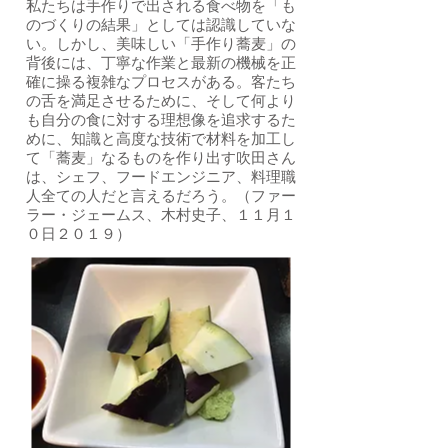
私たちは手作りで出される食べ物を「も
のづくりの結果」としては認識していな
い。しかし、美味しい「手作り蕎麦」の
背後には、丁寧な作業と最新の機械を正
確に操る複雑なプロセスがある。客たち
の舌を満足させるために、そして何より
も自分の食に対する理想像を追求するた
めに、知識と高度な技術で材料を加工し
て「蕎麦」なるものを作り出す吹田さん
は、シェフ、フードエンジニア、料理職
人全ての人だと言えるだろう。（ファー
ラー・ジェームス、木村史子、１１月１
０日２０１９）