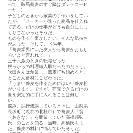
って、鞍馬蕎麦のすぐ隣はダンテコーヒ
ーだ。)
子どものときから家業の手伝いをしてい
たが、「メーカーが造った商品を仕入れ
て売る」だけの仕事がどうも自分にしっ
くりこなかったそうだ。
ものを作る仕事がしたい、そんな気持ち
があった。そして、1984年、
「蕎麦業界にいた友人から蕎麦がおもし
ろいよと言われて。」
三十六歳のときの転職だった。
根っからの料理職人肌だったのだろう。
吹田さんは創業し、蕎麦打ち始めると、
とことん食材にこだわった。
「うまい蕎麦を作るためにはいい蕎麦粉
がいります。ですが、商売できるだけの
量を安定的に手に入れることは難し
い。」
悩み、試行錯誤しているときに、山梨県
長坂町（現在の北杜市）で蕎麦店「翁
（おきな）」を開業していた
高橋邦弘
氏
のことを知る。当時、高橋氏もま
た、蕎麦の材料に悩んでいたそうだ。