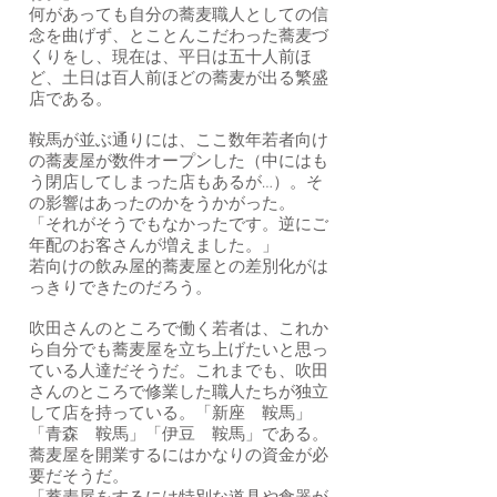
何があっても自分の蕎麦職人としての信
念を曲げず、とことんこだわった蕎麦づ
くりをし、現在は、平日は五十人前ほ
ど、土日は百人前ほどの蕎麦が出る繁盛
店である。
鞍馬が並ぶ通りには、ここ数年若者向け
の蕎麦屋が数件オープンした（中にはも
う閉店してしまった店もあるが…）。そ
の影響はあったのかをうかがった。
「それがそうでもなかったです。逆にご
年配のお客さんが増えました。」
若向けの飲み屋的蕎麦屋との差別化がは
っきりできたのだろう。
吹田さんのところで働く若者は、これか
ら自分でも蕎麦屋を立ち上げたいと思っ
ている人達だそうだ。これまでも、吹田
さんのところで修業した職人たちが独立
して店を持っている。「新座 鞍馬」
「青森 鞍馬」「伊豆 鞍馬」である。
蕎麦屋を開業するにはかなりの資金が必
要だそうだ。