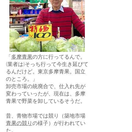
「
多摩青果
の方に行ってるんで。
(業者は)そっち行って今生き延びて
るんだけど。東京多摩青果。国立
のところ。」
卸売市場の統廃合で、仕入れ先が
変わっていったが、現在は、多摩
青果で野菜を卸しているそうだ。
昔、青物市場では競り（築地市場
青果の競り
の様子）が行われてい
た。