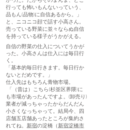
かった。だからそのまんま、どこ
行っても怖いもんないっていう、
品もん(品物)に自信あるから。」
と、ニコニコ顔で話す小高さん。
売っている野菜に並々ならぬ自信
を持っている様子がうかがえる。
自信の野菜の仕入についてうかが
った。小高さんは仕入には毎日行
く。
「基本的毎日行きます。毎日行か
ないとだめです。」
仕入先はもちろん青物市場。
「（昔は）こちら(杉並区界隈)に
も市場があったんですよ。(卸売り)
業者が減っちゃったからだんだん
小さくなっちゃって。結局今、四
店舗五店舗あったところが集約さ
れてね。
新宿
の淀橋（
新宿淀橋市