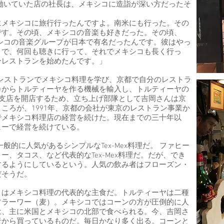
働いていた店の社長は、メキシコに造詣が深い方だったそ
にメキシコに旅行行ったんですよ。南米にも行った。その
です。その頃、メキシコの音楽も好きだった。その頃、
シコの音楽グループが日本で有名だったんです。彼はやっ
きで、何回も聴きに行って、それでメキシコも長く行っ
ンレストランを始めたんです。」
のレストランでメキシコ料理を学び、京都で自分のレストラ
カからトルティーヤを作る機械を輸入し、トルティーヤの
東京支店を開店するため、立ち上げ部隊として吉岡さんは京
ころが、1991年、京都の会社が東京のレストラン事業か
でメキシコ料理店の経営を続けた。現在までの三十年以
ューで経営を続けている。
般的に人気があるシンプルなTex-Mex料理だ。 ファヒー
、タコス、など代表的なTex-Mex料理だ。だが、でき
するようにしているという。人気の飲み者はフローズン・
だそうだ。
）はメキシコ料理の代表的な主食だ。トルティーヤは二種
フラーワー（麦）。メキシコではコーンの方が圧倒的に人
は、主に米国とメキシコの北部で食べられる。今、吉岡さ
者から買っているものだ。毎日かなり多く出る。コーンと