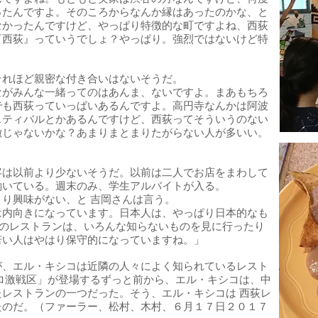
ったんですよ。そのころからなんか縁はあったのかな、と
なかったんですけど、やっぱり特徴的な町ですよね、西荻
『西荻』っていうでしょ？やっぱり。強烈ではないけど特
それほど親密な付き合いはないそうだ。
ながみんな一緒ってのはあんま、ないですよ。まあもちろ
でも西荻っていっぱいあるんですよ。高円寺なんかは阿波
スティバルとかあるんですけど、西荻ってそういうのない
徴じゃないかな？あまりまとまりたがらない人が多いい。
客は以前より少ないそうだ。以前は二人でお店をまわして
働いている。週末のみ、学生アルバイトが入る。
り興味がない、と 吉岡さんは言う。
は内向きになっています。日本人は、やっぱり日本的なも
昔のレストランは、いろんな知らないものを見に行ったり
若い人はやはり保守的になっていますね。」
が、エル・キシコは近隣の人々によく知られているレスト
ロ激戦区」が登場するずっと前から、エル・キシコは、中
レストランの一つだった。そう、エル・キシコは 西荻レ
たのだ。（ファーラー、松村、木村、６月１７日２０１７