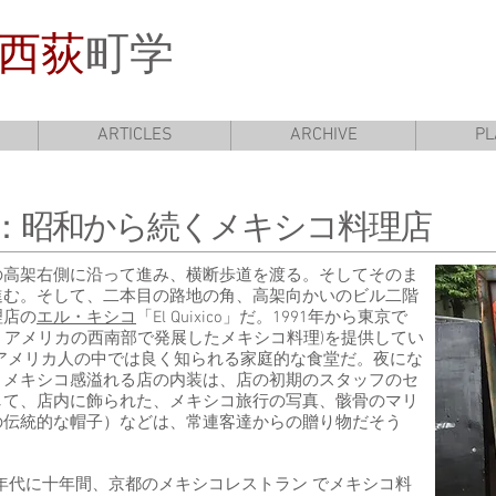
西荻
町学
ARTICLES
ARCHIVE
PL
：昭和から続くメキシコ料理店
の高架右側に沿って進み、横断歩道を渡る。そしてそのま
進む。そして、二本目の路地の角、高架向かいのビル二階
理店の
エル・キシコ
「El Quixico」だ。1991年から東京で
ックス：アメリカの西南部で発展したメキシコ料理)を提供してい
アメリカ人の中では良く知られる家庭的な食堂だ。夜にな
。メキシコ感溢れる店の内装は、店の初期のスタッフのセ
して、店内に飾られた、メキシコ旅行の写真、骸骨のマリ
の伝統的な帽子）などは、常連客達からの贈り物だそう
 年代に十年間、京都のメキシコレストラン でメキシコ料