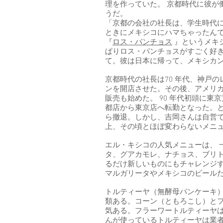
理を作っていた。 京都時代に彼が
うだ。
「京都の会社の社長は、学生時代
ときにメキシコにハマちゃったん
『
ロス・パンチョス
』というメキ
ぱりロス・パンチョスがすごく好
て。彼は日本に帰って、メキシカ
京都時代の社長は70 年代、神戸
ンを開店させた。その後、アメリ
販売も始めた。 90 年代初頭に
都店から東京店へ転勤となった。と
ら撤退。しかし、吉岡さんは自営
上、その頃とほぼ変わらないメニ
エル・キシコの人気メニューは、 一
タ、グアカモレ、ナチョス、ブリトー
るだけ新しいものにもチャレンジ
マルガリータやメキシコのビール
トルティーヤ（無酵母パンケーキ
類ある。コーン（ともろこし）と
気ある。フラーワートルティーヤ
んが使っているトルティーヤは業