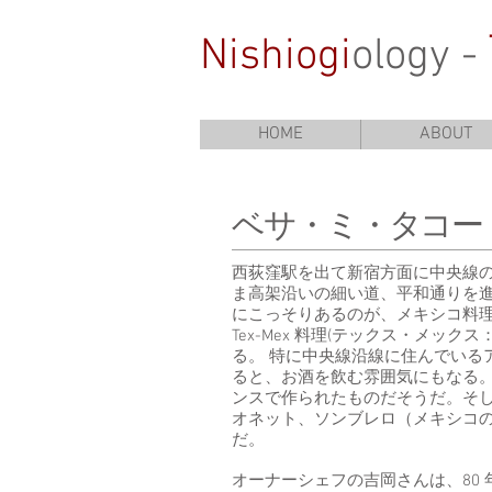
Nishiogi
ology -
HOME
ABOUT
ベサ・ミ・タコー
西荻窪駅を出て新宿方面に中央線
ま高架沿いの細い道、平和通りを
にこっそりあるのが、メキシコ料
Tex-Mex 料理(テックス・メ
る。 特に中央線沿線に住んでいる
ると、お酒を飲む雰囲気にもなる
ンスで作られたものだそうだ。そ
オネット、ソンブレロ（メキシコ
だ。
オーナーシェフの吉岡さんは、80