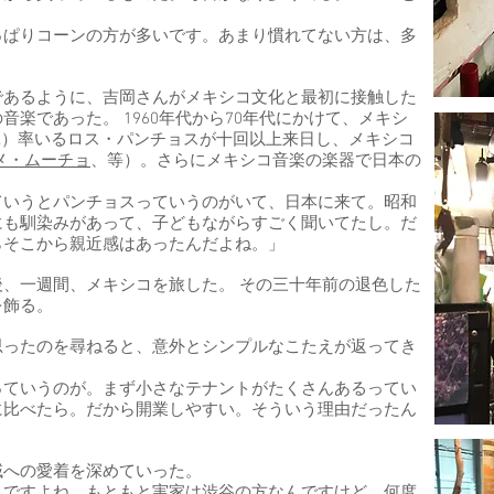
。
っぱりコーンの方が多いです。あまり慣れてない方は、多
であるように、吉岡さんがメキシコ文化と最初に接触した
楽であった。 1960年代から70年代にかけて、メキシ
 Gill）率いるロス・パンチョスが十回以上来日し、メキシコ
メ・ムーチョ
、等）。さらにメキシコ音楽の楽器で日本の
ていうとパンチョスっていうのがいて、日本に来て。昭和
にも馴染みがあって、子どもながらすごく聞いてたし。だ
らそこから親近感はあったんだよね。」
、一週間、メキシコを旅した。 その三十年前の退色した
を飾る。
思ったのを尋ねると、意外とシンプルなこたえが返ってき
っていうのが。まず小さなテナントがたくさんあるってい
に比べたら。だから開業しやすい。そういう理由だったん
域への愛着を深めていった。
んですよね。もともと実家は渋谷の方なんですけど、何度