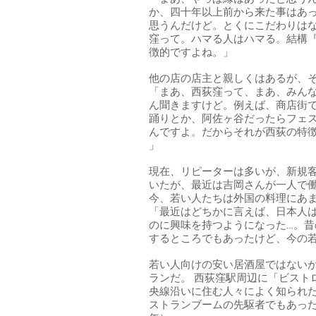
か、四十年以上前から来た事はあ
思うんだけど。とくにこだわりは
窪って。ハマる人はハマる。結構
徴的ですよね。」
他の店の店主と親しくはあるが、
「まあ、西荻窪って、まあ、みん
ん聞きますけど。例えば、商店街
踊りとか、阿佐ヶ谷だったらフェ
んですよ。だからそれが西荻の特
」
現在、リピーターは多いが、新規
いたが、最近は吉岡さんが一人で
今、若い人たちは外国の料理にあま
「最近はどちかに言えば、日本人
のに興味を持つようになった…。
するところでもあったけど、今の
若い人向けの安い居酒屋ではない
ランだ。 西荻窪駅周辺に「ビスト
央線沿いに住む人々によく知られた
ストランブームの先駆者でもあっ