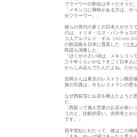
フラーワーの割合は半々だそうだ
「メキシコに興味がある方は、や
分フラーワー。」
彼らの世代の多くの日本人がそう
のは、トリオ・ロス・パンチョスの音
コ人アルフレド・ギル（Alfredo
の歌謡曲を日本に普及した （
ベサ
民謡も演奏した。
「ぼくが小さい頃は、メキシコっ
三十年くらいかな？すごく日本人
からしみ込んでたんだよね。だか
吉岡さんは東京のレストラン開店後
旅の写真は、今もレストランの壁
なぜ西荻窪にお店を構えたようと
た。
「西荻って個人営業のお店が多い
うのと、比較的安い。吉祥寺とか
です。」
四半世紀にわたって、彼はこの地
「まあ、やっぱ縁はあったと思う