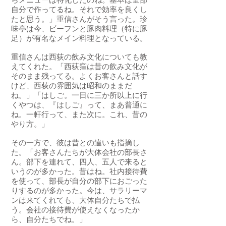
らメニューは特化したのね。基本は全部
自分で作ってるね。それで効率を良くし
たと思う。」重信さんがそう言った。珍
味亭は今、ビーフンと豚肉料理（特に豚
足）が有名なメイン料理となっている。
重信さんは西荻の飲み文化についても教
えてくれた。「西荻窪は昔の飲み文化が
そのまま残ってる。よくお客さんと話す
けど、西荻の雰囲気は昭和のままだ
ね。」「はしご。一日に三か所以上に行
くやつは、『はしご』って、まあ普通に
ね。一軒行って、また次に。これ、昔の
やり方。」
その一方で、彼は昔との違いも指摘し
た。「お客さんたちが大体会社の部長さ
ん。部下を連れて、四人、五人で来ると
いうのが多かった。昔はね。社内接待費
を使って、部長が自分の部下におごった
りするのが多かった。今は、サラリーマ
ンは来てくれても、大体自分たちで払
う。会社の接待費が使えなくなったか
ら、自分たちでね。」