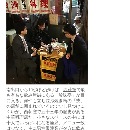
南出口から10秒ほど歩けば、
西荻窪
で最
も有名な飲み屋街にある「珍味亭」が目
に入る。何件も立ち並ぶ焼き鳥の「戎」
の店舗に囲まれているので少し見つけに
くいが、西荻窪で五十三年の歴史がある
中華料理店だ。小さなスペースの中には
十人でいっぱいになる座席、メニュー数
は少なく、主に男性常連客が夕方に飲み