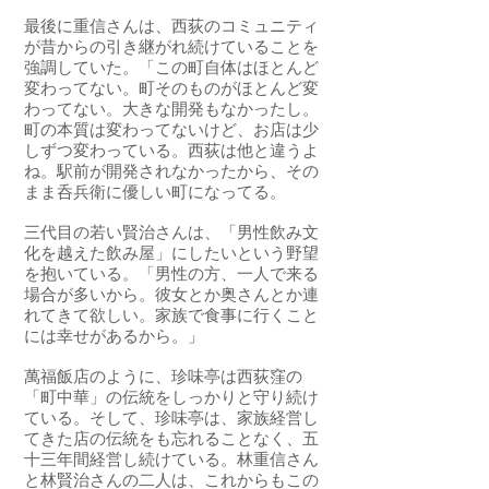
最後に重信さんは、西荻のコミュニティ
が昔からの引き継がれ続けていることを
強調していた。「この町自体はほとんど
変わってない。町そのものがほとんど変
わってない。大きな開発もなかったし。
町の本質は変わってないけど、お店は少
しずつ変わっている。西荻は他と違うよ
ね。駅前が開発されなかったから、その
まま呑兵衛に優しい町になってる。
三代目の若い賢治さんは、「男性飲み文
化を越えた飲み屋」にしたいという野望
を抱いている。「男性の方、一人で来る
場合が多いから。彼女とか奥さんとか連
れてきて欲しい。家族で食事に行くこと
には幸せがあるから。」
萬福飯店のように、珍味亭は西荻窪の
「町中華」の伝統をしっかりと守り続け
ている。そして、珍味亭は、家族経営し
てきた店の伝統をも忘れることなく、五
十三年間経営し続けている。林重信さん
と林賢治さんの二人は、これからもこの