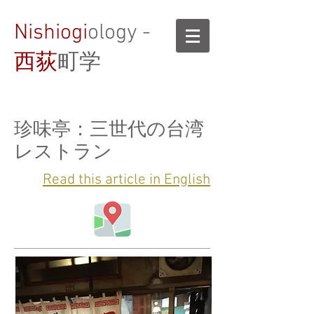
Nishiogi
ology -
西荻
町学
珍味亭：三世代の台湾
レストラン
Read this article in English