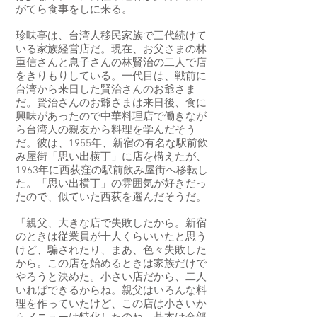
がてら食事をしに来る。
珍味亭は、台湾人移民家族で三代続けて
いる家族経営店だ。現在、お父さまの林
重信さんと息子さんの林賢治の二人で店
をきりもりしている。一代目は、戦前に
台湾から来日した賢治さんのお爺さま
だ。賢治さんのお爺さまは来日後、食に
興味があったので中華料理店で働きなが
ら台湾人の親友から料理を学んだそう
だ。彼は、1955年、新宿の有名な駅前飲
み屋街「思い出横丁」に店を構えたが、
1963年に西荻窪の駅前飲み屋街へ移転し
た。「思い出横丁」の雰囲気が好きだっ
たので、似ていた西荻を選んだそうだ。
「親父、大きな店で失敗したから。新宿
のときは従業員が十人くらいいたと思う
けど、騙されたり、まあ、色々失敗した
から。この店を始めるときは家族だけで
やろうと決めた。小さい店だから、二人
いればできるからね。親父はいろんな料
理を作っていたけど、この店は小さいか