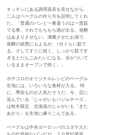
キッチンにある調理器具を見せながら、
二人はベーグルの作り方を説明してくれ
た。「普通のパンと一番違うのは一度茹
でる事。それでもちもち感が出る。発酵
はあまりさせない。沸騰させたお湯で、
発酵の状態にもよるが、1分ぐらい茹で
る。そしてすぐに焼く。しっかり茹です
ぎるとだんごみたいになる。水がついて
いるままオーブンで焼く。」
ポチコロのオリジナルレシピのベーグル
生地には、いろいろな食材が入る。 特
に、季節ものが人気だそうだ。今、店に
並んでいる「じゃがいもバジルチーズ」
は秋冬限定。北海道のじゃがいも「きた
あかり」を生地に練りこんである。
ベーグルは中央ヨーロッパのユダヤ人た
ちの伝統的なパンだが、２０世紀後半、