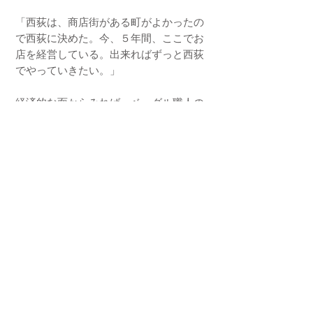
「西荻は、商店街がある町がよかったの
で西荻に決めた。今、５年間、ここでお
店を経営している。出来ればずっと西荻
でやっていきたい。」
経済的な面からみれば、ベーグル職人の
生活にはあまりに余裕はない。６時～７
時にはお店に来て作り始めている。基本
的に売り切ったら終わりだが、お店は７
時まで。毎日作れる量に限りがあるの
で、売り上げももちろん、限りがある。
しかし、二人は仲良く、黙々とやってい
る。
「今のところは、店を大きくするつもり
もなく、ずっとここでやっていきた
い。」西荻の町の一部となりつつあるポ
チコロベーグル。かわいらしい店の主人
たちは、かわいらしい口調でしっかりと
こう言った。（ファーラー、木村、2
月