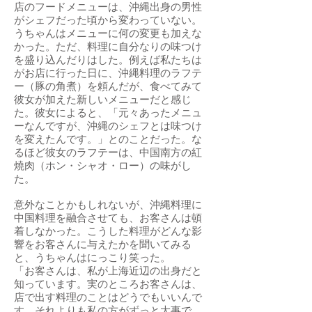
店のフードメニューは、沖縄出身の男性
がシェフだった頃から変わっていない。
うちゃんはメニューに何の変更も加えな
かった。ただ、料理に自分なりの味つけ
を盛り込んだりはした。例えば私たちは
がお店に行った日に、沖縄料理のラフテ
ー（豚の角煮）を頼んだが、食べてみて
彼女が加えた新しいメニューだと感じ
た。彼女によると、「元々あったメニュ
ーなんですが、沖縄のシェフとは味つけ
を変えたんです。」とのことだった。な
るほど彼女のラフテーは、中国南方の紅
燒肉（ホン・シャオ・ロー）の味がし
た。
意外なことかもしれないが、沖縄料理に
中国料理を融合させても、お客さんは頓
着しなかった。こうした料理がどんな影
響をお客さんに与えたかを聞いてみる
と、うちゃんはにっこり笑った。
「お客さんは、私が上海近辺の出身だと
知っています。実のところお客さんは、
店で出す料理のことはどうでもいいんで
す。それよりも私の方がずっと大事で