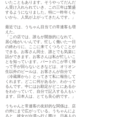
いたこともあります。そうやってだんだ
ん受け入れられていき、この三年は繁盛
するようになりました。特に一昨年くら
いから、人気が上がってきたんです。」
最近では、うちゃん目当ての常連客も増
えた。
「この店では、誰もが開放的になれて、
居心地がいいんです。忙しく働いた一日
の終わりに、ここに来てくつろぐことが
できる。お客さん同士、誰とでも気楽に
話ができます。お客さんは私が忙しいこ
とを知っています。パートのこが早く帰
って手が回らないときなどは、オリオン
生以外のビールは、お客さんが自分で
（冷蔵庫から）とってきて私に報告して
くれます。どこに何があるか、わかって
るんです。中にはお勘定がどこにあるか
をわかっていて、自分で記入する人もい
ます。日本人は、とても良心的です。」
うちゃんと常連客の友好的な関係は、店
の外にまで広がっている。うちゃんによ
ると、彼女が台湾へ行く際は、日本人の