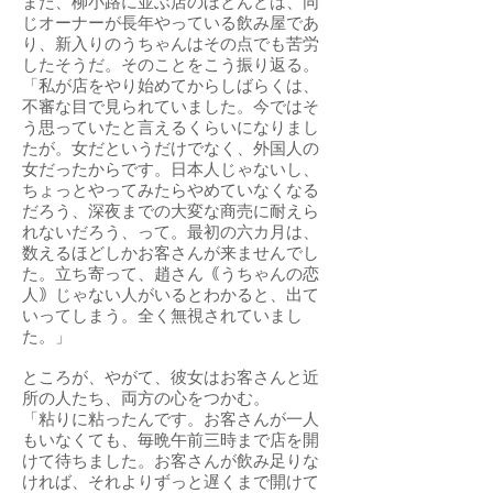
また、柳小路に並ぶ店のほとんどは、同
じオーナーが長年やっている飲み屋であ
り、新入りのうちゃんはその点でも苦労
したそうだ。そのことをこう振り返る。
「私が店をやり始めてからしばらくは、
不審な目で見られていました。今ではそ
う思っていたと言えるくらいになりまし
たが。女だというだけでなく、外国人の
女だったからです。日本人じゃないし、
ちょっとやってみたらやめていなくなる
だろう、深夜までの大変な商売に耐えら
れないだろう、って。最初の六カ月は、
数えるほどしかお客さんが来ませんでし
た。立ち寄って、趙さん｟うちゃんの恋
人｠じゃない人がいるとわかると、出て
いってしまう。全く無視されていまし
た。」
ところが、やがて、彼女はお客さんと近
所の人たち、両方の心をつかむ。
「粘りに粘ったんです。お客さんが一人
もいなくても、毎晩午前三時まで店を開
けて待ちました。お客さんが飲み足りな
ければ、それよりずっと遅くまで開けて