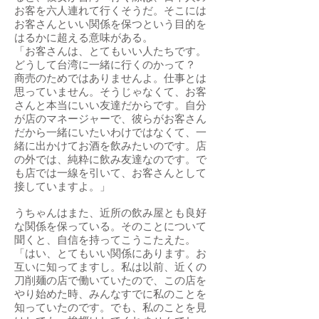
お客を六人連れて行くそうだ。そこには
お客さんといい関係を保つという目的を
はるかに超える意味がある。
「お客さんは、とてもいい人たちです。
どうして台湾に一緒に行くのかって？
商売のためではありませんよ。仕事とは
思っていません。そうじゃなくて、お客
さんと本当にいい友達だからです。自分
が店のマネージャーで、彼らがお客さん
だから一緒にいたいわけではなくて、一
緒に出かけてお酒を飲みたいのです。店
の外では、純粋に飲み友達なのです。で
も店では一線を引いて、お客さんとして
接していますよ。」
うちゃんはまた、近所の飲み屋とも良好
な関係を保っている。そのことについて
聞くと、自信を持ってこうこたえた。
「はい、とてもいい関係にあります。お
互いに知ってますし。私は以前、近くの
刀削麺の店で働いていたので、この店を
やり始めた時、みんなすでに私のことを
知っていたのです。でも、私のことを見