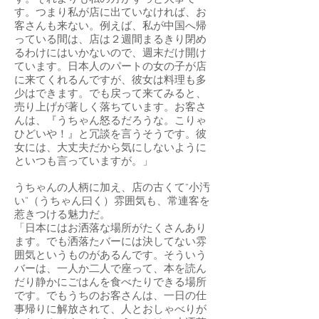
す。つまり私が店に出ていなければ、お
客さんも来ない。例えば、私が中国へ帰
っている間は、店は２週間まるきり閉め
るわけにはいかないので、週末だけ開け
ています。日本人のパートの女の子が店
に来てくれるんですが、彼女は料理も多
少はできます。でも戻って来てみると、
売り上げが著しく落ちています。お客さ
んは、『うちゃん怒るだろうな。こりゃ
ひどいや！』と冗談を言うそうです。彼
女には、大丈夫だから気にしないように
といつも言っていますが。」
うちゃんの人柄に加え、店の古くて“小汚
い”（うちゃん曰く）雰囲気も、常連客を
惹きつける魅力だ。
「日本にはお洒落な場所がたくさんあり
ます。でも洒落たバーには決してない雰
囲気というものがあるんです。そういう
バーは、一人か二人で座って、本を読ん
だり静かにごはんを食べたりできる場所
です。でもうちのお客さんは、一日の仕
事帰りに解放されて、人とおしゃべりが