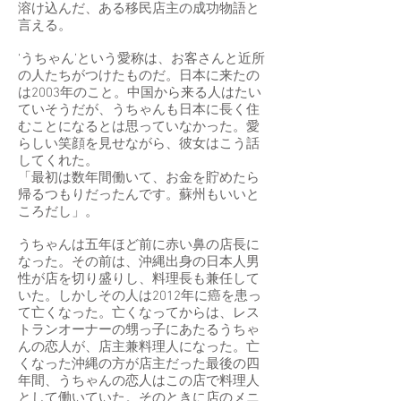
溶け込んだ、ある移民店主の成功物語と
言える。
‘うちゃん’という愛称は、お客さんと近所
の人たちがつけたものだ。日本に来たの
は2003年のこと。中国から来る人はたい
ていそうだが、うちゃんも日本に長く住
むことになるとは思っていなかった。愛
らしい笑顔を見せながら、彼女はこう話
してくれた。
「最初は数年間働いて、お金を貯めたら
帰るつもりだったんです。蘇州もいいと
ころだし」。
うちゃんは五年ほど前に赤い鼻の店長に
なった。その前は、沖縄出身の日本人男
性が店を切り盛りし、料理長も兼任して
いた。しかしその人は2012年に癌を患っ
て亡くなった。亡くなってからは、レス
トランオーナーの甥っ子にあたるうちゃ
んの恋人が、店主兼料理人になった。亡
くなった沖縄の方が店主だった最後の四
年間、うちゃんの恋人はこの店で料理人
として働いていた。そのときに店のメニ