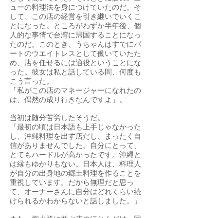
ューの料理法を身につけていたのだ。そ
して、この店の経営を引き継いでいくこ
とになった。ところがわずか半年後、個
人的な事情で台湾に帰国することになっ
たのだ。このとき、うちゃんはすでにパ
ートのウエイトレスとして働いていたた
め、店を任せるには適役ということにな
った。彼女は私と話している間、何度も
こう言った。
「私がこの店のマネージャーになれたの
は、偶然の成り行きなんですよ」。
当初は随分苦労したそうだ。
「最初の頃は日本語も上手じゃなかった
し、沖縄料理を出す店だし、まったく自
信がありませんでした。自分にとって、
とてもハードルが高かったです。沖縄と
は縁もゆかりもない。日本人は、料理人
が自分の出身地の郷土料理を作ることを
重視しています。だから無理だと思っ
て、オーナーさんに自分はどれくらい続
けられるかわからないと話しました。」