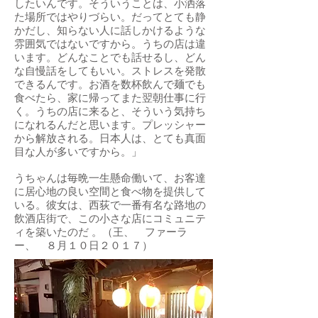
したいんです。そういうことは、小洒落
た場所ではやりづらい。だってとても静
かだし、知らない人に話しかけるような
雰囲気ではないですから。うちの店は違
います。どんなことでも話せるし、どん
な自慢話をしてもいい。ストレスを発散
できるんです。お酒を数杯飲んで麺でも
食べたら、家に帰ってまた翌朝仕事に行
く。うちの店に来ると、そういう気持ち
になれるんだと思います。プレッシャー
から解放される。日本人は、とても真面
目な人が多いですから。」
うちゃんは毎晩一生懸命働いて、お客達
に居心地の良い空間と食べ物を提供して
いる。彼女は、西荻で一番有名な路地の
飲酒店街で、この小さな店にコミュニテ
ィを築いたのだ 。（王、 ファーラ
ー、 ８月１０日２０１７）