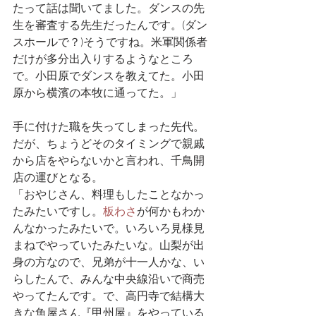
たって話は聞いてました。ダンスの先
生を審査する先生だったんです。(ダン
スホールで？)そうですね。米軍関係者
だけが多分出入りするようなところ
で。小田原でダンスを教えてた。小田
原から横濱の本牧に通ってた。」
手に付けた職を失ってしまった先代。
だが、ちょうどそのタイミングで親戚
から店をやらないかと言われ、千鳥開
店の運びとなる。
「おやじさん、料理もしたことなかっ
たみたいですし。
板わさ
が何かもわか
んなかったみたいで。いろいろ見様見
まねでやっていたみたいな。山梨が出
身の方なので、兄弟が十一人かな、い
らしたんで、みんな中央線沿いで商売
やってたんです。で、高円寺で結構大
きな魚屋さん『甲州屋』をやっている