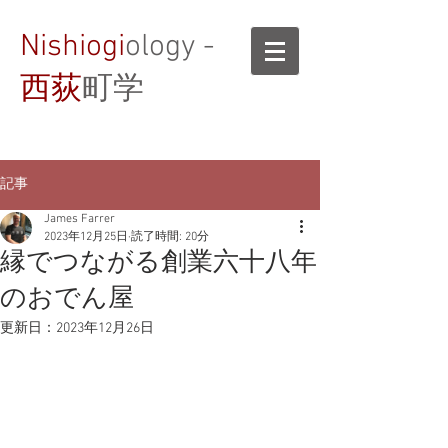
Nishiogi
ology -
西荻
町学
記事
James Farrer
2023年12月25日
読了時間: 20分
縁でつながる創業六十八年
のおでん屋
更新日：
2023年12月26日