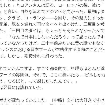
ました」とヨアンさんは語る。ヨーロッパの後、彼は「
」と言い、自然な流れでアジアへと向かった。最初はタ
ク、クラビ、コ・ランタ――を回り、その魅力にすっか
兄弟、親友を連れて再びタイへと出かけた。三度目を考
た。「三回目のタイは、ちょっとそそられなかったんで
。「『なんで日本にしないんだろう』って思ったんです
っていなかったけど、二十年前みたいに昔の話でもなく
年、フランスにおける日本ブームが本格化する直前のことだ
は、しかし、期待外れに終わった。
れていたんですよ。すごく都会的で、料理もほとんど道
フードの雰囲気。それで、ここに着いたら……ビルしか
う、なるほど、って感じだったんです。」
は翌日には訪れていた。
考えが変わっていました。［中略］タイは大好きですけ