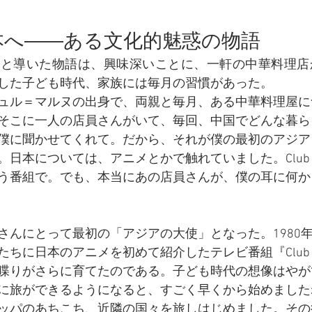
本へ――ある文化的魅惑の物語
へと導いた物語は、興味深いことに、一軒の中華料理店
した子ども時代、家族には毎月の習慣があった。
ュル＝マルヌの出身で、両親と毎月、ある中華料理屋に
そこに一人の店員さんがいて、毎回、中国でどんな暮ら
僕に聞かせてくれて。だから、それが僕の最初のアジア
日本については、アニメとかで触れていました。Club Do
う番組で。でも、本当にあの店員さんが、僕の耳に何か
さんにとって最初の「アジアの大使」となった。1980年
ちに日本のアニメを初めて紹介したテレビ番組『Club Do
喋りがさらに育てたのである。子ども時代の想像はやが
に旅ができるようになると、すごく早くから始めました
ッパのあちこち、近隣の国々を旅しはじめました。その