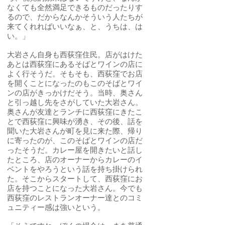
なくても全然満足できるものだったりす
るので、だからなんかそういう人たちが
来てくれればいいなぁ、と、うちは、は
い。」
大岩さん自身も西荻窪住民。店がはけた
あとは西荻窪にあるそばとワインの店に
よく行そうだ。そもそも、西荻窪でお店
を開くことになったのもこのそばとワイ
ンの店がきっかけだそう。当時、奥さん
と引っ越し先をさがしていた大岩さん。
奥さんが友達とランチに西荻窪にきたこ
とで西荻窪に興味が湧き、その後、話を
聞いた大岩さんが町を見に来た際、帰り
に寄ったのが、このそばとワインの店だ
ったそうだ。カレー屋を開きたいと話し
たところ、店のオーナーからカレーのイ
ベントをやろうという話を持ち掛けられ
た。そこからスタートして、西荻窪にお
店を持つことになった大岩さん。今でも
西荻窪のレストランオーナー達とのコミ
ュニティー感は強いという。