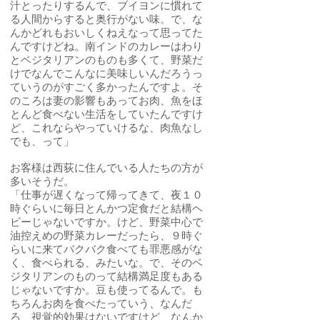
汁とったりするんで、ブイヨンに慣れて
る人間からすると奥行がない味。で、な
んかどれもおいしくねえなって思ってた
んですけどね。南インドのカレーはわり
とベジタリアンのものも多くて、野菜だ
けでなんでこんなに美味しいんだろうっ
ていうのがすごく多かったんですよ。そ
のころは妻の影響もあってお肉、魚をほ
とんど食べない生活をしていたんですけ
ど、これならやっていけるな、肉魚なし
でも、って」
お客様は西荻に住んでいる人たちの方が
多いそうだ。
「仕事が遅くなって帰ってきて、夜１０
時ぐらいに毎日とんかつ定食だと結構ヘ
ビーじゃないですか。けど、野菜中心で
油控えめの野菜カレーだったら、９時ぐ
らいに来てバクバク食べても罪悪感がな
く、食べられる、みたいな。で、そのベ
ジタリアンのものって結構満足度もある
じゃないですか。豆も使ってるんで。も
ちろんお肉を食べたっていう、なんだ
ろ、視覚的効果はないですけど、なんか