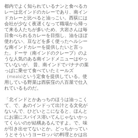
都内でよく知られているナンと食べるカ
レーは北インドのカレーであり、南イン
ドカレーと比べると油っこい。西荻には
会社が少なく夜遅くなって職場から帰っ
て来る人たちが多いため、大岩さんは毎
日食べられるカレーを目指し、油をほぼ
使わない、豆などを多く使ったヘルシー
な南インドカレーを提供したいと言っ
た。ドーサ（南インドのクレープ）のよ
うな人気のある南インドメニューはやっ
ていないが、 昔、南インドでバナナの葉
っぱに乗せて食べていたミールズ
（meals)という定食を提供している。使
用している野菜は西荻窪の八百屋で仕入
れているものだ。
「北インドとかあっちのほうは油っこく
て、で、あのインドって出汁とる文化が
ないんで、ひどいとこになると、ほんと
にお湯にスパイス溶いてんじゃないかっ
てくらいのが結構あるんですよ。で、味
が引き出せてないとか。どっちかってい
うとそういうヨーロッパの料理とかは出