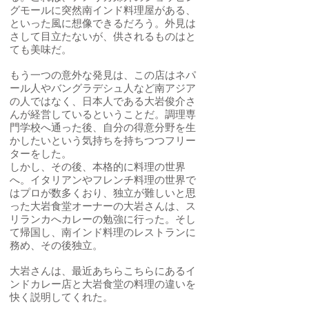
グモールに突然南インド料理屋がある、
といった風に想像できるだろう。外見は
さして目立たないが、供されるものはと
ても美味だ。
もう一つの意外な発見は、この店はネパ
ール人やバングラデシュ人など南アジア
の人ではなく、日本人である大岩俊介さ
んが経営しているということだ。調理専
門学校へ通った後、自分の得意分野を生
かしたいという気持ちを持ちつつフリー
ターをした。
しかし、その後、本格的に料理の世界
へ。イタリアンやフレンチ料理の世界で
はプロが数多くおり、独立が難しいと思
った大岩食堂オーナーの大岩さんは、ス
リランカへカレーの勉強に行った。そし
て帰国し、南インド料理のレストランに
務め、その後独立。
大岩さんは、最近あちらこちらにあるイ
ンドカレー店と大岩食堂の料理の違いを
快く説明してくれた。