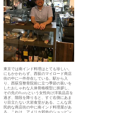
東京では南インド料理はとても珍しい。
にもかかわらず、西荻のマイロード商店
街の中に一件存在している。駅から入
り、西荻窪整骨院前に立つ季節の装いを
したおしゃれな人体骨格模型に挨拶し、
その先のRustyという女性向け洋装品店を
過ぎ、階段を降りると、すぐ右側にあま
り目立たない大岩食堂がある。こんな庶
民的な商店街の中に南インド料理屋があ
る。これは、アメリカ郊外のショッピン